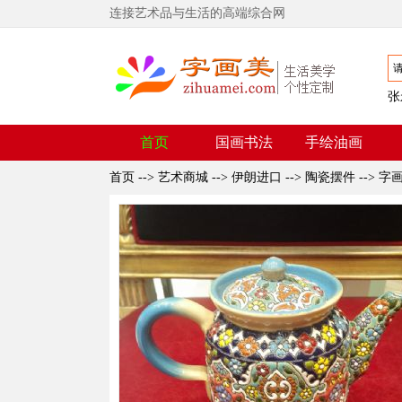
连接艺术品与生活的高端综合网
张
首页
国画书法
手绘油画
首页
-->
艺术商城
-->
伊朗进口
-->
陶瓷摆件
-->
字