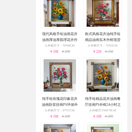
现代风格手绘油画花卉
欧式风格花卉油纯手绘
油画厚油厚肌理花卉作
精品油画实木外框现货
品PS环保外框现货现发2
现发葡萄花瓶与酒杯24
A:外框尺寸：70*60CM
A:外框尺寸：73*63CM
4小时之内发货
￥168
￥299
小时之内发货
￥228
￥350
纯手绘玫瑰花印象花卉
纯手绘精品花卉油画餐
油画卧室挂画PS环保外
厅挂画PS外框24小时之
框24小时之内发货
内发货
A:外框尺寸：67*57CM
A:外框尺寸60*70CM
￥168
￥299
￥168
￥299