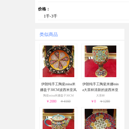
价格：
1千-3千
类似商品
伊朗纯手工陶瓷mina米
伊朗纯手工陶瓷米娜min
娜盘子30CM波西米亚风
a大茶杯清新的波西米亚
潮精美绝伦颜色丰富多
风潮以一种呼唤大自然
陶瓷mina米娜盘子30CM
大茶杯
￥2080
彩与众不同
￥4160
的姿态自由回归
￥0
￥1280