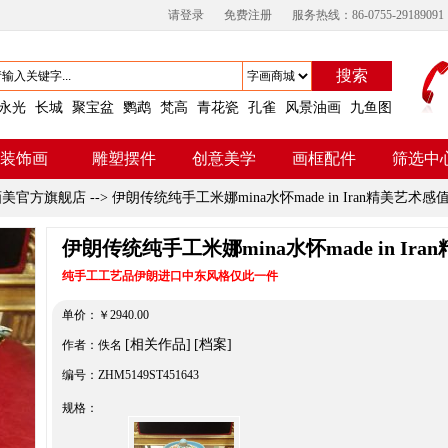
请登录
免费注册
服务热线：86-0755-29189091
搜索
永光
长城
聚宝盆
鹦鹉
梵高
青花瓷
孔雀
风景油画
九鱼图
装饰画
雕塑摆件
创意美学
画框配件
筛选中
画美官方旗舰店
-->
伊朗传统纯手工米娜mina水怀made in Iran精美艺术
伊朗传统纯手工米娜mina水怀made in I
纯手工工艺品伊朗进口中东风格仅此一件
单价：
￥
2940.00
[相关作品]
[档案]
作者：佚名
编号：ZHM5149ST451643
规格：