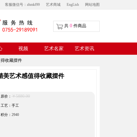
客服微信号：zhmkf99
艺术商城
EngLish
网站地图
0
共
件商品
视频
心
艺术名家
艺术资讯
感值得收藏摆件
ran精美艺术感值得收藏摆件
￥5880.00
原价：
工艺：手工
积分：
2940