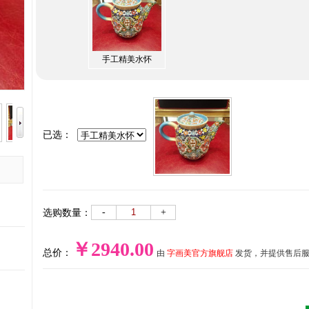
手工精美水怀
已选：
-
+
选购数量：
￥2940.00
总价：
由
字画美官方旗舰店
发货，并提供售后