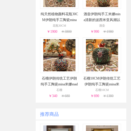
纯天然植物颜料花瓶30C
酒壶伊朗纯手工米娜min
M伊朗纯手工陶瓷mina
a清新的波西米亚风潮以
米娜made in Iran
一种呼唤大自然的姿态
花瓶30CM
酒壶
￥1900
￥3800
￥990
自由回归
￥1980
石榴伊朗传统工艺伊朗
石榴10CM伊朗传统工艺
纯手工陶瓷mina米娜mad
伊朗纯手工陶瓷mina米
e in Iran颜色非常丰富多
娜made in Iran
石榴
石榴10CM
￥340
彩
￥680
￥690
￥1380
推荐商品