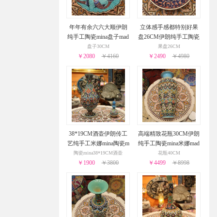
年年有余六六大顺伊朗
立体感手感都特别好果
纯手工陶瓷mina盘子mad
盘26CM伊朗纯手工陶瓷
e in Iran尊贵吉祥
mina来自中东的精品
盘子30CM
果盘26CM
￥2080
￥4160
￥2490
￥4980
38*19CM酒壶伊朗传工
高端精致花瓶30CM伊朗
艺纯手工米娜mina陶瓷m
纯手工陶瓷mina米娜mad
ade in Iran
e in Iran
陶瓷mina38*19CM酒壶
花瓶40CM
￥1900
￥3800
￥4499
￥8998