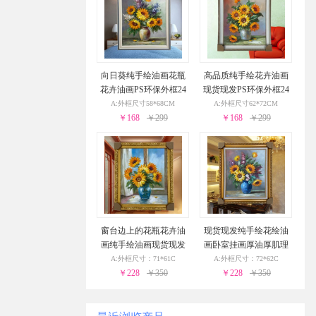
向日葵纯手绘油画花瓶
高品质纯手绘花卉油画
花卉油画PS环保外框24
现货现发PS环保外框24
小时之内发货
小时之内发货
A:外框尺寸58*68CM
A:外框尺寸62*72CM
￥168
￥299
￥168
￥299
窗台边上的花瓶花卉油
现货现发纯手绘花绘油
画纯手绘油画现货现发
画卧室挂画厚油厚肌理
金色实木外框24小时之
油画实木外框24小时之
A:外框尺寸：71*61C
A:外框尺寸：72*62C
￥228
内发货
￥350
￥228
内发货
￥350