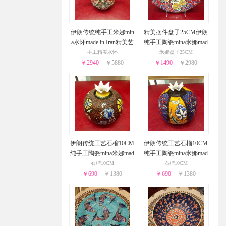
伊朗传统纯手工米娜min
精美摆件盘子25CM伊朗
a水怀made in Iran精美艺
纯手工陶瓷mina米娜mad
术感值得收藏摆件
e in Iran收藏送礼极品
手工精美水怀
米娜盘子25CM
￥2940
￥5880
￥1490
￥2980
伊朗传统工艺石榴10CM
伊朗传统工艺石榴10CM
纯手工陶瓷mina米娜mad
纯手工陶瓷mina米娜mad
e in Iran重现70年代复古
e in Iran重现70年代复古
石榴10CM
石榴10CM
小清新的独特气质
￥690
￥1380
小清新的独特气质
￥690
￥1380