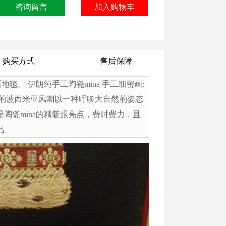
购买方式
售后保障
斯地毯。 伊朗纯手工陶瓷mina 手工细密画:
新的波西米亚风潮以一种呼唤大自然的姿态
陶瓷mina的精髓跟亮点，费时费力，且
品