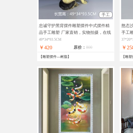
手工
忠诚守护黑背摆件雕塑摆件中式摆件精
憨态
品手工雕塑
厂家直销，实物拍摄，在线
手工
支付，全国免邮
付，
49*34*93.5CM
37*20
￥420
￥25
原价：
800
【
雕塑摆件
---
树脂
】
【
雕塑