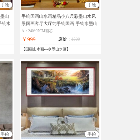
手绘
手绘
彩墨山
手绘国画山水画精品小八尺彩墨山水风
手绘水
景国画客厅大厅纯手绘国画
手绘水墨山
水风景国画
A：240*97CM画芯
￥999
原价：
1500
【
国画山水画
---
水墨山水画
】
手绘
手绘