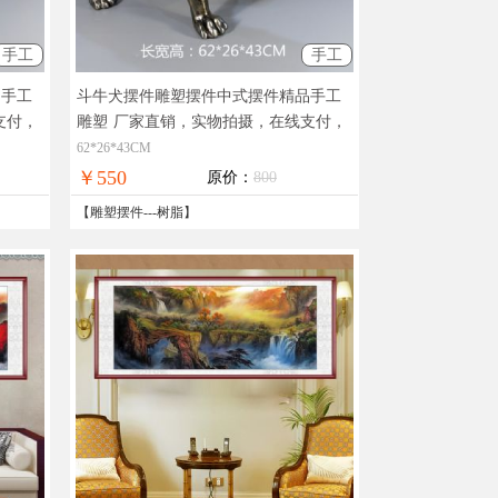
手工
手工
品手工
斗牛犬摆件雕塑摆件中式摆件精品手工
支付，
雕塑
厂家直销，实物拍摄，在线支付，
全国免邮
62*26*43CM
￥550
原价：
800
【
雕塑摆件
---
树脂
】