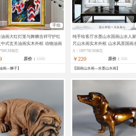
手绘
绘油画大红灯笼与舞狮吉祥守护红
纯手绘客厅水墨山水国画山水人
火中式玄关油画实木外框
动物油画
尺山水画实木外框
山水风景国画
水画
0*80CM画芯
A：180*70CM画芯
9
￥220
原价：
1500
原价：
500
油画
---
狮子
】
【
国画山水画
---
水墨山水画
】