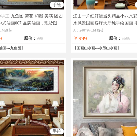
手绘
手工 九鱼图 荷花 和谐 美满 团团
江山一片红好运当头精品小八尺
中式油画007
品牌油画，现货图
水风景国画客厅大厅纯手绘国画
在线支付，全国免邮
墨山水风景国画
60CM画芯
A：240*97CM画芯
9
￥999
原价：
999
原价：
1500
油画
---
九鱼图
】
【
国画山水画
---
水墨山水画
】
手绘