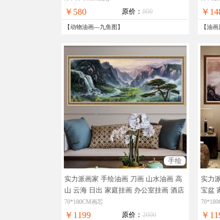
￥580
￥14
原价：
800
【
动物油画
---
九鱼图
】
【
油画
手绘
实力派画家 手绘油画 刀画 山水油画 高
实力派
山 云海 日出 家庭挂画 办公室挂画 酒店
宝盆 
挂画
中国油画作品，现货图片，在线支
物拍
70*180CM画芯
70*1
付，全国免邮
邮
￥1199
￥11
原价：
2000