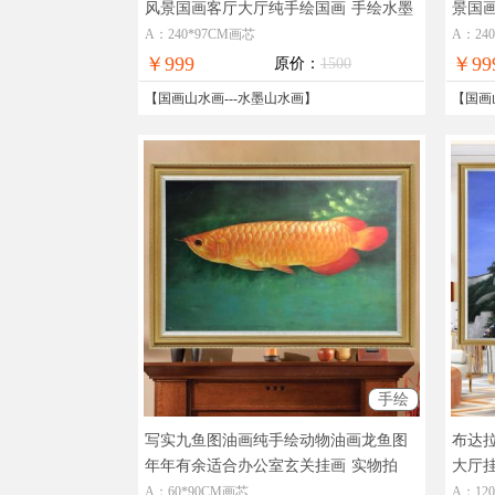
风景国画客厅大厅纯手绘国画
手绘水墨
景国
山水风景国画
水风
A：240*97CM画芯
A：24
￥999
￥99
原价：
1500
【
国画山水画
---
水墨山水画
】
【
国画
手绘
写实九鱼图油画纯手绘动物油画龙鱼图
布达
年年有余适合办公室玄关挂画
实物拍
大厅
摄，现货图片，在线支付，全国免邮
A：60*90CM画芯
A：12