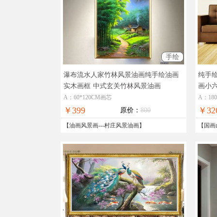
手绘
瀑布流水人家竹林风景油画纯手绘油画
纯手
实木画框
中式玄关竹林风景油画
画小
山水
A：60*120CM画芯
A：18
￥399
￥32
原价：
800
【
油画风景画
---
村庄风景油画
】
【
国画