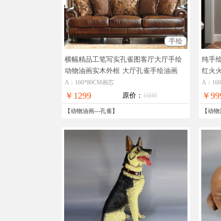
手绘
横幅精品工笔写实孔雀图客厅大厅手绘
纯手
动物油画实木外框
大厅孔雀手绘油画
红火
A：160*80CM画芯
A：16
￥1299
￥99
原价：
1600
【
动物油画
---
孔雀
】
【
动物