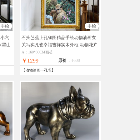
手绘
手绘
家小六
石头芭蕉上孔雀图精品手绘动物油画玄
水墨山
关写实孔雀幸福吉祥实木外框
动物花卉
手绘油画孔雀图
A：160*80CM画芯
￥1299
原价：
1600
【
动物油画
---
孔雀
】