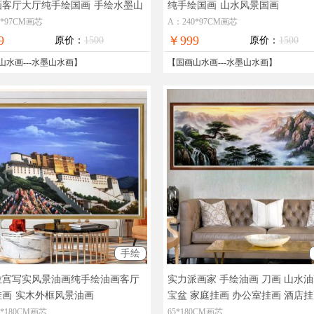
画客厅大厅纯手绘国画
手绘水墨山
纯手绘国画
山水风景国画
景国画
0*97CM画芯
A：240*97CM画芯
9
￥999
原价：
1500
原价：
1500
山水画
---
水墨山水画
】
【
国画山水画
---
水墨山水画
】
手绘
拉宫写实风景油画纯手绘油画客厅
实力派画家 手绘油画 刀画 山水油
挂画
实木外框风景油画
宝盆 家庭挂画 办公室挂画 酒店
物拍摄，现货图片，在线支付，
0*180CM画芯
65*180CM画芯