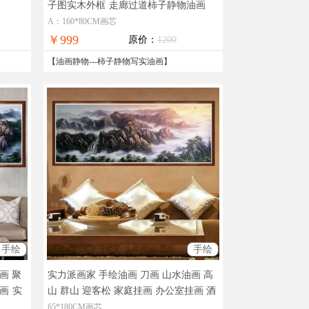
子图实木外框
走廊过道柿子静物油画
A：160*80CM画芯
￥999
原价：
1200
【
油画静物
---
柿子静物写实油画
】
手绘
手绘
画 聚
实力派画家 手绘油画 刀画 山水油画 高
挂画
实
山 群山 迎客松 家庭挂画 办公室挂画 酒
全国免
店挂画
装饰油画作品欣赏，现货图片，
65*180CM画芯