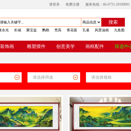
请登录
免费注册
服务热线：86-0755-29189091
搜索
张永光
长城
聚宝盆
鹦鹉
梵高
青花瓷
孔雀
风景油画
九鱼图
装饰画
雕塑摆件
创意美学
画框配件
筛选中