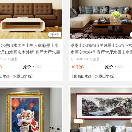
手绘
绘水墨山水国画山里人家彩墨山水
彩墨山水国画山里风景山水画小
六尺山水画实木外框
客厅大厅水墨
水画实木外框
客厅大厅水墨山水
画
0*70CM画芯
A：180*70CM画芯
0
￥320
原价：
600
原价：
600
山水画
---
水墨山水画
】
【
国画山水画
---
水墨山水画
】