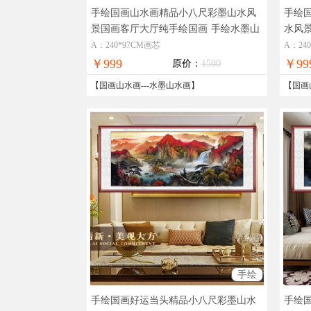
手绘国画山水画精品小八尺彩墨山水风
手绘
景国画客厅大厅纯手绘国画
手绘水墨山
水风
水风景国画
墨山
A：240*97CM画芯
A：24
￥999
￥99
原价：
1500
【
国画山水画
---
水墨山水画
】
【
国画
手绘
手绘国画好运当头精品小八尺彩墨山水
手绘