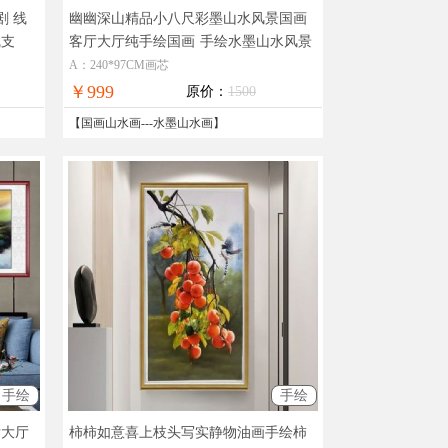
剧 线
幽幽深山精品小八尺彩墨山水风景国画
线支
客厅大厅纯手绘国画
手绘水墨山水风景
国画
A：240*97CM画芯
￥999
原价：
1500
【
国画山水画
---
水墨山水画
】
手绘
手绘
厅大厅
柿柿如意喜上枝头写实静物油画手绘柿