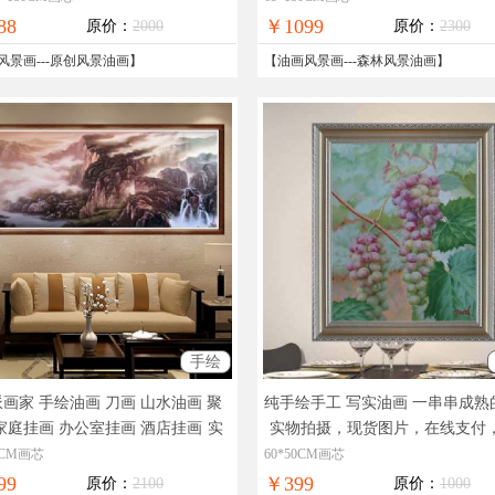
邮
88
￥1099
原价：
2000
原价：
2300
风景画
---
原创风景油画
】
【
油画风景画
---
森林风景油画
】
手绘
画家 手绘油画 刀画 山水油画 聚
纯手绘手工 写实油画 一串串成熟
家庭挂画 办公室挂画 酒店挂画
实
实物拍摄，现货图片，在线支付
摄，现货图片，在线支付，全国免
免邮
80CM画芯
60*50CM画芯
99
￥399
原价：
2100
原价：
1000