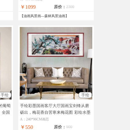
在线支付，全国免邮
￥1099
原价：
2300
【
油画风景画
---
森林风景油画
】
手绘
手绘
的葡萄
手绘彩墨国画客厅大厅国画宝剑锋从磨
，全国
砺出，梅花香自苦寒来梅花图
彩绘水墨
国画梅花图
A：240*96CM画芯
￥550
原价：
900