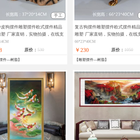
手工
沙皮狗摆件雕塑摆件欧式摆件精品
复古狗摆件雕塑摆件欧式摆件精
雕塑
厂家直销，实物拍摄，在线支
雕塑
厂家直销，实物拍摄，在线
全国免邮
全国免邮
*14CM
66*23*40CM
8
￥230
原价：
530
原价：
1050
摆件
---
树脂
】
【
雕塑摆件
---
树脂
】