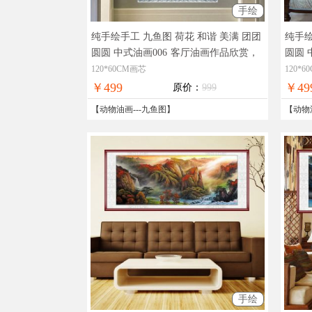
手绘
纯手绘手工 九鱼图 荷花 和谐 美满 团团
纯手绘
圆圆 中式油画006
客厅油画作品欣赏，
圆圆 
现货图片，在线支付，全国免邮
片，
120*60CM画芯
120*
￥499
￥49
原价：
999
【
动物油画
---
九鱼图
】
【
动物
手绘