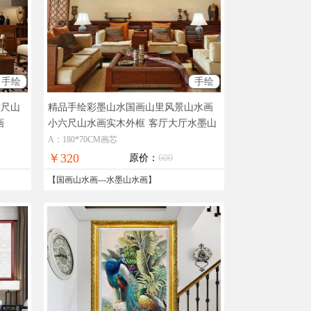
手绘
手绘
六尺山
精品手绘彩墨山水国画山里风景山水画
画
小六尺山水画实木外框
客厅大厅水墨山
水画
A：180*70CM画芯
￥320
原价：
600
【
国画山水画
---
水墨山水画
】