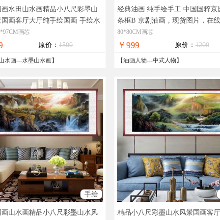
国画水田山水画精品小八尺彩墨山
经典油画 纯手绘手工 中国国粹京
景国画客厅大厅纯手绘国画
手绘水
条框B
京剧油画，现货图片，在
水风景国画
付，全国免邮
0*97CM画芯
80*80CM画芯
9
￥999
原价：
1500
原价：
1200
山水画
---
水墨山水画
】
【
油画人物
---
中式人物
】
手绘
国画山水画精品小八尺彩墨山水风
精品小八尺彩墨山水风景国画客