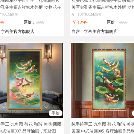
孔雀图精品手绘竹子与孔雀油画玄
石头芭蕉上孔雀图精品手绘动物
实孔雀幸福吉祥实木外框
动物花卉
关写实孔雀幸福吉祥实木外框
动
油画孔雀图
手绘油画孔雀图
0*80CM画芯
A：160*80CM画芯
99
￥1299
原价：
1600
原价：
1600
：
字画美官方旗舰店
自营
：
字画美官方旗舰店
手绘
手工 九鱼图 荷花 和谐 美满 团团
纯手绘手工 九鱼图 荷花 和谐 美
中式油画007
品牌油画，现货图
圆圆 中式油画005
客厅油画作品