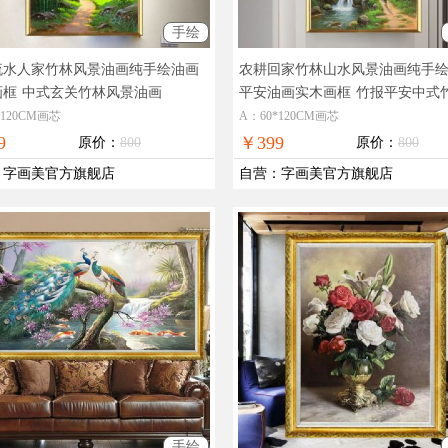
手绘
流水人家竹林风景油画纯手绘油画
农耕回家竹林山水风景油画纯手
画框
中式玄关竹林风景油画
平安油画实木画框
竹报平安中式
景油画
*120CM画芯
A：60*120CM画芯
9
￥399
原价：
800
原价：
800
：
字画美官方旗舰店
自营
：
字画美官方旗舰店
手绘