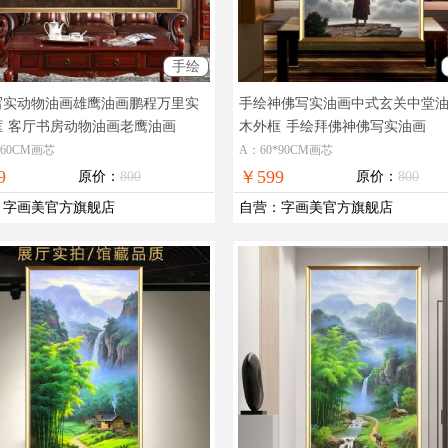
手绘
写实动物油画雄鹰油画鹏程万里实
手绘神佛写实油画中式玄关中堂
框
客厅书房动物油画老鹰油画
木外框
手绘拜佛神佛写实油画
*60CM画芯
A：60*90CM画芯
9
￥599
原价：
800
原价：
800
：
字画美官方旗舰店
自营
：
字画美官方旗舰店