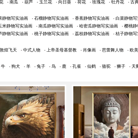
花
南瓜
葫芦
玉兰花
向日葵
荷花
玫瑰花
牡丹花
古
果静物写实油画
石榴静物写实油画
香蕉静物写实油画
白菜静物写
玉米静物写实油画
南瓜静物写实油画
哈密瓜静物写实油画
樱桃静
芦静物写实油画
桃子静物写实油画
荔枝静物写实油画
桔子静物写
敦煌飞天
中式人物
上帝圣母基督教
肖像画
芭蕾舞人物
欧
牛
狗犬
羊
兔子
鸟
鹿
孔雀
仙鹤
骆驼
狮子
天