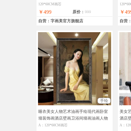
现货图片，在线支付，全国免邮
片，
120*60CM画芯
120*
￥499
￥49
原价：
999
自营
：
字画美官方旗舰店
自营
手绘
睡衣美女人物艺术油画手绘现代画卧室
美女
墙装饰画酒店壁画卫浴间墙画油画人物
酒店
画
人物油画，实物拍摄，现货图片，在
实物
A：120*60CM画芯
A：12