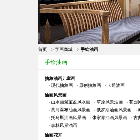
首页
-->
字画商城
-->
手绘油画
手绘油画
抽象油画儿童画
现代抽象画
原创抽象画
卡通油画
油画风景画
山水画聚宝盆风水画
草原风景油画
花园
黄河瀑布油画风景画
俄罗斯油画风景画
托马斯油画风景画
张家界油画风景画
古
森林风景油画
油画花卉