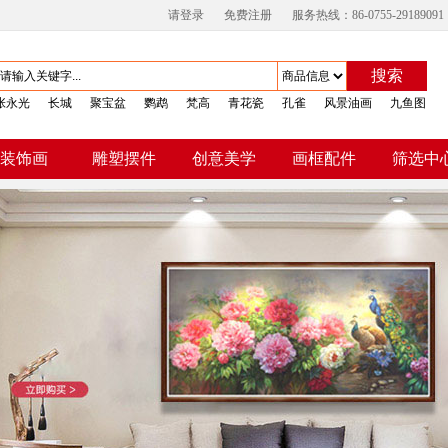
请登录
免费注册
服务热线：86-0755-29189091
搜索
张永光
长城
聚宝盆
鹦鹉
梵高
青花瓷
孔雀
风景油画
九鱼图
装饰画
雕塑摆件
创意美学
画框配件
筛选中