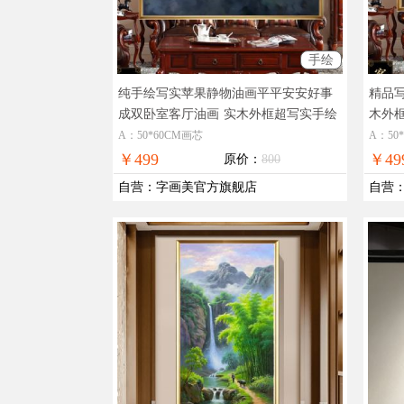
手绘
纯手绘写实苹果静物油画平平安安好事
精品
成双卧室客厅油画
实木外框超写实手绘
木外
苹果油画
A：50*60CM画芯
A：50
￥499
￥49
原价：
800
自营
：
字画美官方旗舰店
自营