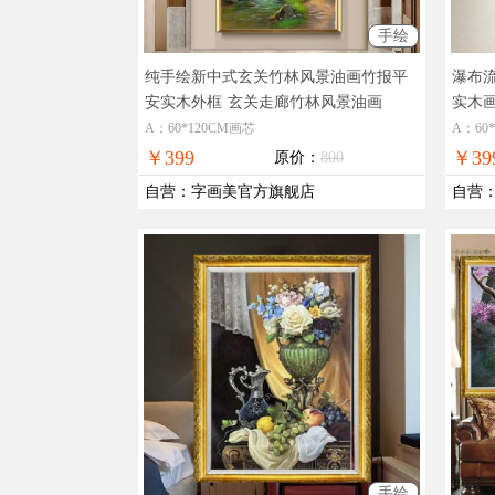
手绘
纯手绘新中式玄关竹林风景油画竹报平
瀑布
安实木外框
玄关走廊竹林风景油画
实木
A：60*120CM画芯
A：60
￥399
￥39
原价：
800
自营
：
字画美官方旗舰店
自营
手绘