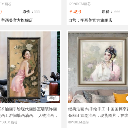
在线支付，全国免邮
现货图片，在线支付，全国免邮
60CM画芯
120*60CM画芯
9
￥499
原价：
999
原价：
999
：
字画美官方旗舰店
自营
：
字画美官方旗舰店
手绘
艺术油画手绘现代画卧室墙装饰画
经典油画 纯手绘手工 中国国粹京
壁画卫浴间墙画油画、
人物油画，
条框B
京剧油画，现货图片，在
拍摄，现货图片，在线支付，全国
付，全国免邮
0*60CM画芯
80*80CM画芯