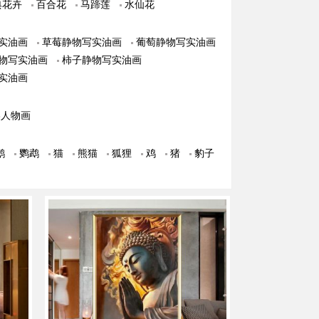
典花卉
百合花
马蹄莲
水仙花
实油画
草莓静物写实油画
葡萄静物写实油画
物写实油画
柿子静物写实油画
实油画
美人物画
鹅
鹦鹉
猫
熊猫
狐狸
鸡
猪
豹子