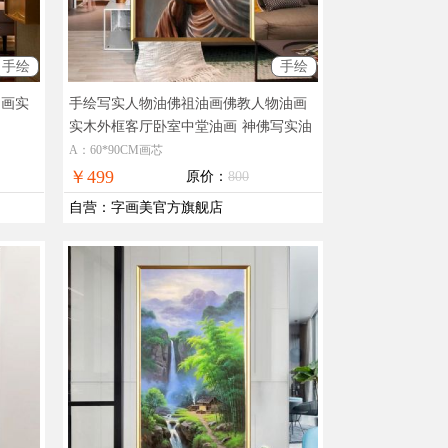
手绘
手绘
油画实
手绘写实人物油佛祖油画佛教人物油画
实木外框客厅卧室中堂油画
神佛写实油
画
A：60*90CM画芯
￥499
原价：
800
自营
：
字画美官方旗舰店