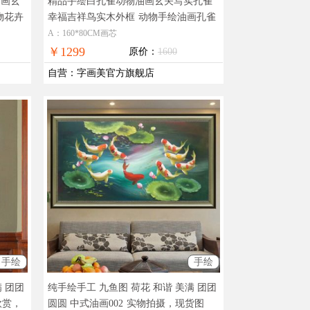
油画玄
精品手绘白孔雀动物油画玄关写实孔雀
物花卉
幸福吉祥鸟实木外框
动物手绘油画孔雀
图
A：160*80CM画芯
￥1299
原价：
1600
自营
：
字画美官方旗舰店
手绘
手绘
满 团团
纯手绘手工 九鱼图 荷花 和谐 美满 团团
欣赏，
圆圆 中式油画002
实物拍摄，现货图