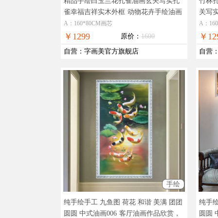
精品手绘白玉兰花孔雀油画玄关写实孔
竹林
雀幸福吉祥实木外框
动物花卉手绘油画
关写
孔雀图
手绘
A：160*80CM画芯
A：16
￥1299
￥12
原价：
1600
自营
：
字画美官方旗舰店
自营
手绘
纯手绘手工 九鱼图 荷花 和谐 美满 团团
纯手绘
圆圆 中式油画006
客厅油画作品欣赏，
圆圆 