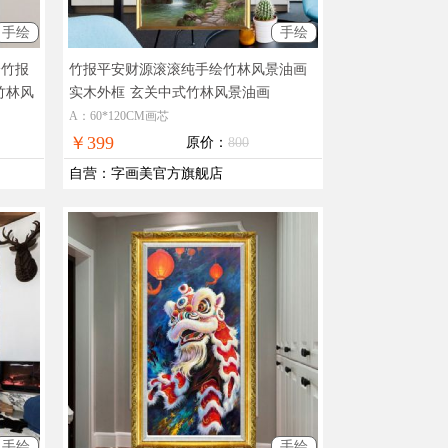
手绘
手绘
绘竹报
竹报平安财源滚滚纯手绘竹林风景油画
竹林风
实木外框
玄关中式竹林风景油画
A：60*120CM画芯
￥399
原价：
800
自营
：
字画美官方旗舰店
手绘
手绘