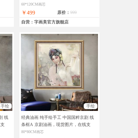
片，在线支付，全国免邮
60*120CM画芯
￥499
原价：
999
自营
：
字画美官方旗舰店
手绘
手绘
剧 线
经典油画 纯手绘手工 中国国粹京剧 线
线支
条框A
京剧油画，现货图片，在线支
付，全国免邮
80*80CM画芯