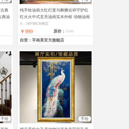
画古典
纯手绘油画大红灯笼与舞狮吉祥守护红
古典油
红火火中式玄关油画实木外框
动物油画
A：160*80CM画芯
￥999
原价：
1500
自营
：
字画美官方旗舰店
手绘
手绘