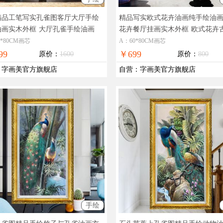
精品工笔写实孔雀图客厅大厅手绘
精品写实欧式花卉油画纯手绘油
油画实木外框
大厅孔雀手绘油画
花卉餐厅挂画实木外框
欧式花卉
画
0*80CM画芯
A：60*80CM画芯
99
￥699
原价：
1600
原价：
800
：
字画美官方旗舰店
自营
：
字画美官方旗舰店
手绘