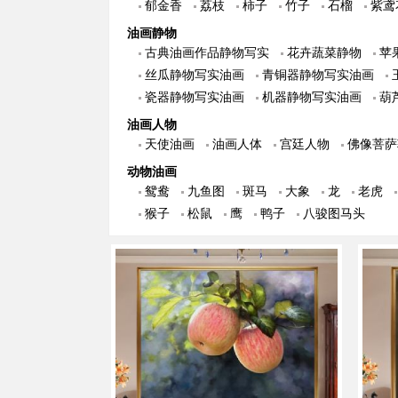
郁金香
荔枝
柿子
竹子
石榴
紫鸢
油画静物
古典油画作品静物写实
花卉蔬菜静物
苹
丝瓜静物写实油画
青铜器静物写实油画
瓷器静物写实油画
机器静物写实油画
葫
油画人物
天使油画
油画人体
宫廷人物
佛像菩萨
动物油画
鸳鸯
九鱼图
斑马
大象
龙
老虎
猴子
松鼠
鹰
鸭子
八骏图马头