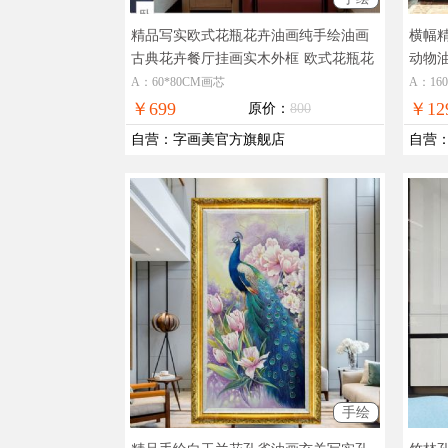
精品写实欧式花瓶花卉油画纯手绘油画
横幅
古典花卉餐厅挂画实木外框
欧式花瓶花
动物
卉古典油画
A：60*80CM画芯
A：16
￥699
￥12
原价：
800
自营
：
字画美官方旗舰店
自营
手绘