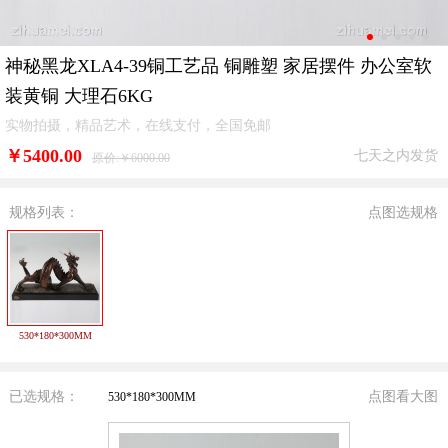
神秘黑龙XLA4-39铜工艺品 铜雕塑 家居摆件 办公室软
装黄铜 大理石6KG
实物拍摄，精品艺术，在线支付，全国免邮
￥
5400.00
七天之内发货
原价:￥6000.00
规格列表：
点图选规格
530*180*300MM
已选规格：
点图看大图
530*180*300MM