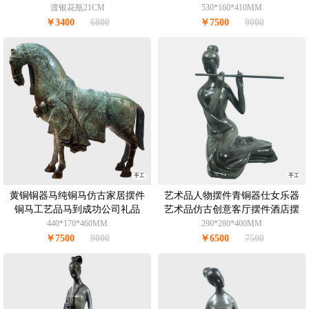
渡银花瓶21CM
530*160*410MM
￥3400
6800
￥7500
9000
手工
手工
黄铜铜器马纯铜马仿古家居摆件
艺术品人物摆件青铜器仕女乐器
铜马工艺品马到成功公司礼品
艺术品仿古创意客厅摆件酒店摆
件办公室摆件青铜7.5KG
440*170*460MM
290*280*400MM
￥7500
9000
￥6500
7500