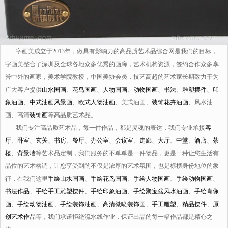
字画美成立于2013年，做具有影响力的高品质艺术品综合网是我们的目标，
字画美整合了深圳及全球各地众多优秀的画廊，艺术机构资源，签约合作众多享
誉中外的画家，美术学院教授，中国美协会员，技艺高超的艺术家长期致力于为
广大客户提供
山水国画
、
花鸟国画
、
人物国画
、
动物国画
、
书法
、
雕塑摆件
、
印
象油画
、
中式油画风景画
、
欧式人物油画
、美式油画、
装饰花卉油画
、风水油
画、高清
装饰画
等高品质艺术品。
我们专注高品质艺术品，每一件作品，都是灵魂的表达，我们专业承接
客
厅
、
卧室
、
玄关
、
书房
、
餐厅
、
办公室
、
会议室
、
走廊
、
大厅
、
中堂
、
酒店
、
茶
楼
、
背景墙
等艺术品定制，我们服务的不单单是一件物品，更是一种让您生活有
品位的艺术格调，让您享受到的不仅是浓厚的艺术氛围，也是标榜身份地位的象
征，在我们这里
手绘山水国画
、
手绘花鸟国画
、
手绘人物国画
、
手绘动物国画
、
书法作品
、
手绘手工雕塑摆件
、
手绘印象油画
、
手绘聚宝盆风水油画
、
手绘肖像
画
、
手绘动物油画
、
手绘装饰油画
、
高清微喷装饰画
、
手工雕塑
、
精品摆件
、
原
创艺术作品
等，我们承诺拒绝流水线作业，保证出品的每一幅作品都是精心之