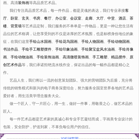
画、高清
装饰画
等高品质艺术品。
我们专注高品质艺术品，每一件作品，都是灵魂的表达，我们专业承接
客
厅
、
卧室
、
玄关
、
书房
、
餐厅
、
办公室
、
会议室
、
走廊
、
大厅
、
中堂
、
酒店
、
茶
楼
、
背景墙
等艺术品定制，我们服务的不单单是一件物品，更是一种让您生活有
品位的艺术格调，让您享受到的不仅是浓厚的艺术氛围，也是标榜身份地位的象
征，在我们这里
手绘山水国画
、
手绘花鸟国画
、
手绘人物国画
、
手绘动物国画
、
书法作品
、
手绘手工雕塑摆件
、
手绘印象油画
、
手绘聚宝盆风水油画
、
手绘肖像
画
、
手绘动物油画
、
手绘装饰油画
、
高清微喷装饰画
、
手工雕塑
、
精品摆件
、
原
创艺术作品
等，我们承诺拒绝流水线作业，保证出品的每一幅作品都是精心之
作。
艺品人生，我们将以一流的创意策划团队、强大的营销团队为后盾，充分将
传统的销售模式和新兴的电子商务深度结合，努力服务全国至世界各地的艺术品
爱好者，用生活美学理念服务大众。
做一个匠人，守一片匠心，用一生，做好一件事，用敬畏之心，做艺术品的
匠人。
每一件艺术品都是艺术家的真诚心和专业手艺凝结而成，字画美专业设计的
包装，安全防护，护送到家，不辜负每位用户的信任。