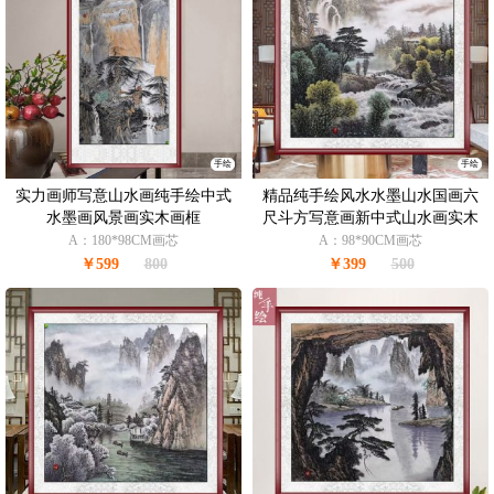
手绘
手绘
实力画师写意山水画纯手绘中式
精品纯手绘风水水墨山水国画六
水墨画风景画实木画框
尺斗方写意画新中式山水画实木
画框
A：180*98CM画芯
A：98*90CM画芯
￥599
800
￥399
500