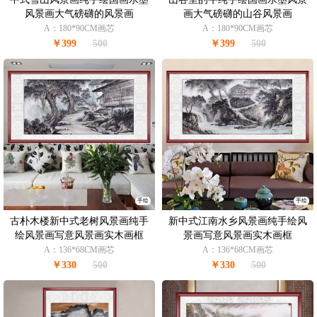
风景画大气磅礴的风景画
画大气磅礴的山谷风景画
A：180*90CM画芯
A：180*90CM画芯
￥399
500
￥399
500
手绘
手绘
古朴木楼新中式老树风景画纯手
新中式江南水乡风景画纯手绘风
绘风景画写意风景画实木画框
景画写意风景画实木画框
A：136*68CM画芯
A：136*68CM画芯
￥330
500
￥330
500