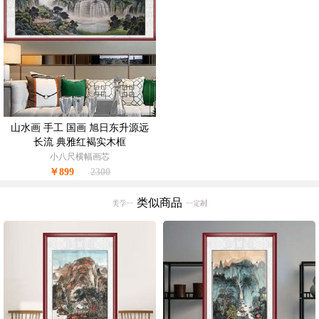
山水画 手工 国画 旭日东升源远
长流 典雅红褐实木框
小八尺横幅画芯
￥899
2300
类似商品