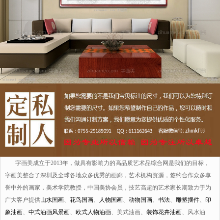
字画美成立于2013年，做具有影响力的高品质艺术品综合网是我们的目标，
字画美整合了深圳及全球各地众多优秀的画廊，艺术机构资源，签约合作众多享
誉中外的画家，美术学院教授，中国美协会员，技艺高超的艺术家长期致力于为
广大客户提供
山水国画
、
花鸟国画
、
人物国画
、
动物国画
、
书法
、
雕塑摆件
、
印
象油画
、
中式油画风景画
、
欧式人物油画
、美式油画、
装饰花卉油画
、风水油