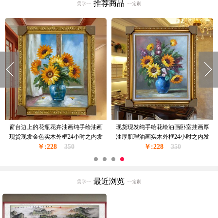
推荐商品
现代风格手绘油画花卉油画厚油厚肌
欧式风格花卉油纯手绘精品油画实木
理花卉作品PS环保外框现货现发24小
外框现货现发葡萄花瓶与酒杯24小时
￥:168
时之内发货
299
￥:228
之内发货
350
最近浏览