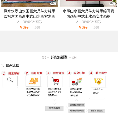
手绘
手绘
风水水墨山水国画六尺斗方纯手
水墨山水画六尺斗方纯手绘写意
绘写意国画新中式山水画实木画
国画新中式山水画实木画框
框
A：98*90CM画芯
A：98*90CM画芯
￥399
500
￥399
500
购物保障
1、购买流程