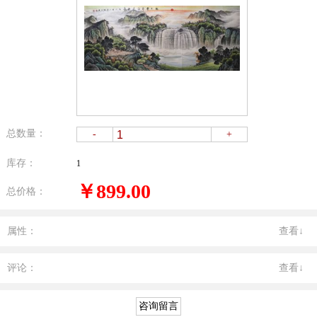
总数量：
-
+
库存：
1
￥899.00
总价格：
属性：
查看↓
评论：
查看↓