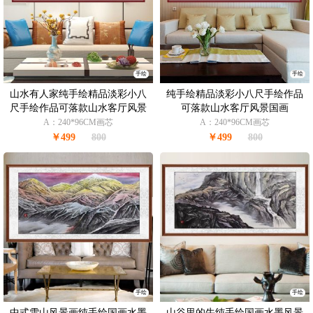
手绘
手绘
山水有人家纯手绘精品淡彩小八
纯手绘精品淡彩小八尺手绘作品
尺手绘作品可落款山水客厅风景
可落款山水客厅风景国画
国画
A：240*96CM画芯
A：240*96CM画芯
￥499
800
￥499
800
手绘
手绘
中式雪山风景画纯手绘国画水墨
山谷里的牛纯手绘国画水墨风景