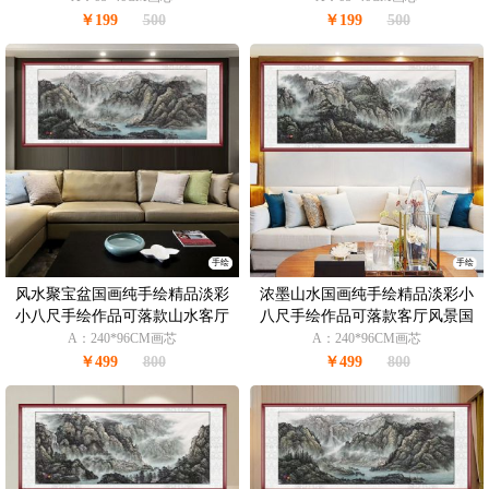
￥199
500
￥199
500
手绘
手绘
风水聚宝盆国画纯手绘精品淡彩
浓墨山水国画纯手绘精品淡彩小
小八尺手绘作品可落款山水客厅
八尺手绘作品可落款客厅风景国
风景国画
画
A：240*96CM画芯
A：240*96CM画芯
￥499
800
￥499
800