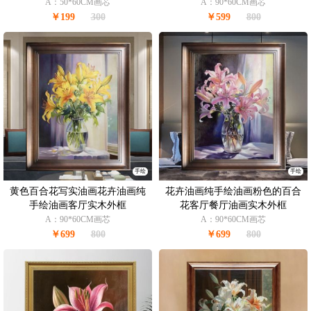
A：50*60CM画芯
A：90*60CM画芯
￥199
300
￥599
800
手绘
手绘
黄色百合花写实油画花卉油画纯
花卉油画纯手绘油画粉色的百合
手绘油画客厅实木外框
花客厅餐厅油画实木外框
A：90*60CM画芯
A：90*60CM画芯
￥699
800
￥699
800