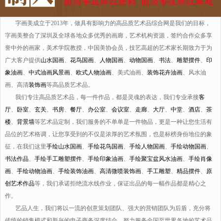
字画美成立于2013年，做具有影响力的高品质艺术品综合网是我们的目标，
字画美整合了深圳及全球各地众多优秀的画廊，艺术机构资源，签约合作众多享
誉中外的画家，美术学院教授，中国美协会员，技艺高超的艺术家长期致力于为
广大客户提供
山水国画
、
花鸟国画
、
人物国画
、
动物国画
、
书法
、
雕塑摆件
、
印
象油画
、
中式油画风景画
、
欧式人物油画
、美式油画、
装饰花卉油画
、风水油
画、高清
装饰画
等高品质艺术品。
我们专注高品质艺术品，每一件作品，都是灵魂的表达，我们专业承接
客
厅
、
卧室
、
玄关
、
书房
、
餐厅
、
办公室
、
会议室
、
走廊
、
大厅
、
中堂
、
酒店
、
茶
楼
、
背景墙
等艺术品定制，我们服务的不单单是一件物品，更是一种让您生活有
品位的艺术格调，让您享受到的不仅是浓厚的艺术氛围，也是标榜身份地位的象
征，在我们这里
手绘山水国画
、
手绘花鸟国画
、
手绘人物国画
、
手绘动物国画
、
书法作品
、
手绘手工雕塑摆件
、
手绘印象油画
、
手绘聚宝盆风水油画
、
手绘肖像
画
、
手绘动物油画
、
手绘装饰油画
、
高清微喷装饰画
、
手工雕塑
、
精品摆件
、
原
创艺术作品
等，我们承诺拒绝流水线作业，保证出品的每一幅作品都是精心之
作。
艺品人生，我们将以一流的创意策划团队、强大的营销团队为后盾，充分将
传统的销售模式和新兴的电子商务深度结合，努力服务全国至世界各地的艺术品