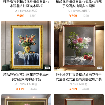
纯手绘写实精品花卉油画百合花
精品花卉油画百合花瓷瓶花卉纯
水瓶花卉油画实木画框
手绘写实油画实木画框
A：80*60CM画芯
A：80*60CM画芯
￥999
1200
￥999
1200
手绘
手绘
精品静物写实油画花卉花瓶系列
纯手绘客厅玄关精品油画花卉中
实力画家纯手绘作品
式油画欧式油画书房卧室餐厅装
饰画挂画壁画
A：90*60CM画芯
90*60CM画芯
￥1199
1500
￥999
1800