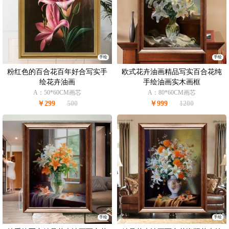
手绘
手绘
粉红色的百合花百年好合写实手
欧式花卉油画精品写实百合花纯
绘花卉油画
手绘油画实木画框
A：50*60CM画芯
A：80*60CM画芯
￥299
500
￥999
1200
手绘
手绘