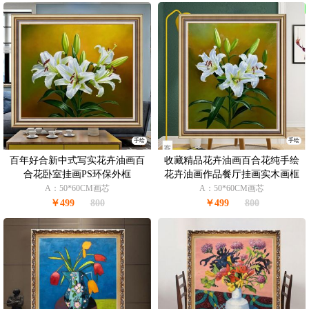
手绘
手绘
百年好合新中式写实花卉油画百
收藏精品花卉油画百合花纯手绘
合花卧室挂画PS环保外框
花卉油画作品餐厅挂画实木画框
A：50*60CM画芯
A：50*60CM画芯
￥499
800
￥499
800