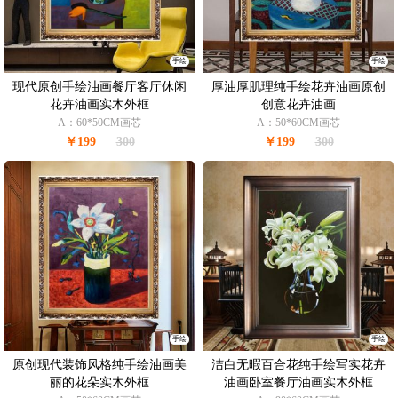
手绘
手绘
现代原创手绘油画餐厅客厅休闲
厚油厚肌理纯手绘花卉油画原创
花卉油画实木外框
创意花卉油画
A：60*50CM画芯
A：50*60CM画芯
￥199
300
￥199
300
手绘
手绘
原创现代装饰风格纯手绘油画美
洁白无暇百合花纯手绘写实花卉
丽的花朵实木外框
油画卧室餐厅油画实木外框