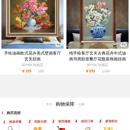
手绘
手绘
手绘油画欧式花卉美式壁画客厅
纯手绘客厅玄关古典花卉中式油
玄关挂画
画书房卧室餐厅花瓶装饰画挂画
壁画油画花卉
60*90CM画芯
90*60CM画芯
￥399
500
￥899
2500
购物保障
1、购买流程