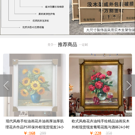
推荐商品
现代风格手绘油画花卉油画厚油厚肌
欧式风格花卉油纯手绘精品油画实木
理花卉作品PS环保外框现货现发24小
外框现货现发葡萄花瓶与酒杯24小时
￥:168
时之内发货
299
￥:228
之内发货
350