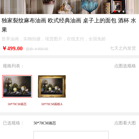
独家裂纹麻布油画 欧式经典油画 桌子上的面包 酒杯 水
果
世界油画，实物拍摄，现货图片，在线支付，全国免邮
￥
499.00
七天之内发货
原价:￥800.00
规格列表：
点图选规格
50*70CM画芯
50*70CM画框A
已选规格：
点图看大图
50*70CM画芯