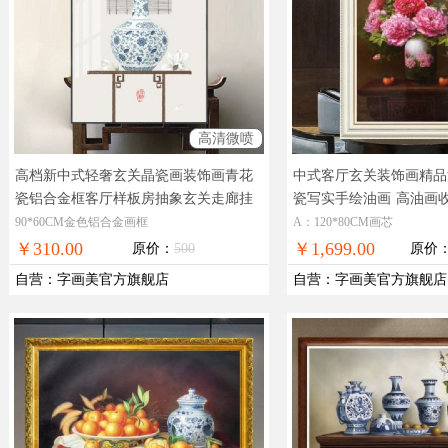
高清微喷
高档新中式轻奢玄关晶瓷画装饰画青花
中式客厅玄关装饰画精品
瓷铝合金框客厅样板房抽象玄关走廊挂
瓷写实手绘油画
高油画
画
晶莹剔透奢华极致工厂直销十五天无
装饰油画，现货图片，在
90*60CM金色铝合金画框
A：120*80CM画芯
理由退换
免邮
￥310.00
￥1,699.00
原价：
500
原价
自营
：
字画美官方旗舰店
自营
：
字画美官方旗舰店