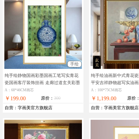
手绘
纯手绘静物国画彩墨国画工笔写实青花
纯手绘油画新中式青花瓷
瓷国画客厅装饰挂画
走廊过道玄关彩墨
平安吉祥静物超写实油画
国画青花瓶
室新中式油画
A：68*46CM画芯
A：100*75CM画芯
￥199.00
￥1,199.00
原价：
300
原价
自营
：
字画美官方旗舰店
自营
：
字画美官方旗舰店