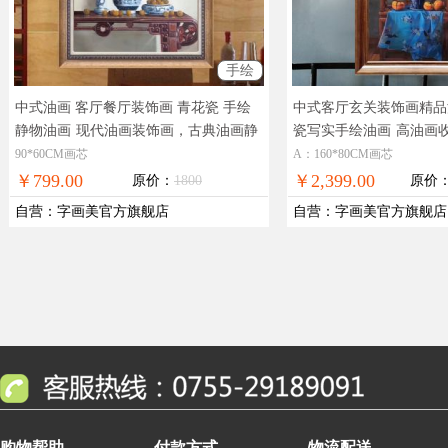
手绘
中式油画 客厅餐厅装饰画 青花瓷 手绘
中式客厅玄关装饰画精品
静物油画
现代油画装饰画，古典油画静
瓷写实手绘油画
高油画
物
装饰油画，现货图片，在
90*60CM画芯
A：160*80CM画芯
免邮
￥799.00
￥2,399.00
原价：
1800
原价
自营
：
字画美官方旗舰店
自营
：
字画美官方旗舰店
购物帮助
付款方式
物流配送