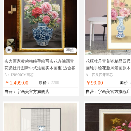
手绘
实力画家黄荣梅纯手绘写实花卉油画青
花瓶牡丹青花瓷精品四尺
花瓷牡丹图新中式油画实木画框
适合客
画纯手绘花瓶风景画原木
厅大厅的精品写实花卉油画
装饰玄关花鸟画
A：120*90CM画芯
A：四尺四开画芯
￥1,499.00
￥99.00
原价：
2200
原价
自营
：
字画美官方旗舰店
自营
：
字画美官方旗舰店