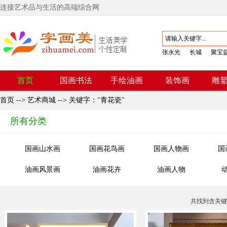
连接艺术品与生活的高端综合网
张永光
长城
聚宝
首页
国画书法
手绘油画
装饰画
雕
首页
-->
艺术商城
--> 关键字："青花瓷"
所有分类
国画山水画
国画花鸟画
国画人物画
国
油画风景画
油画花卉
油画人物
共找到含关键