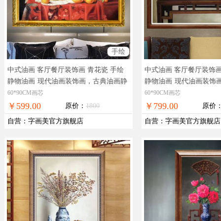
手绘
中式油画 客厅餐厅装饰画 青花瓷 手绘
中式油画 客厅餐厅装饰画
静物油画
现代油画装饰画，古典油画静
静物油画
现代油画装饰
物
物
60*90CM画芯
60*90CM画芯
￥599.00
￥799.00
原价：
1800
原价
自营
：
字画美官方旗舰店
自营
：
字画美官方旗舰店