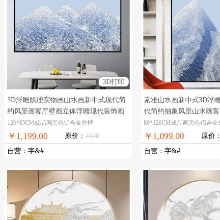
3D打印
3D浮雕肌理实物画山水画新中式现代简
素雅山水画新中式3D浮
约风景画客厅壁画立体浮雕现代装饰画
代简约抽象风景山水画客
高档现代立体现代装饰画
雕挂画
3D高档现代打印
120*85CM成品画黑色铝合金外框
80*120CM成品画黑色铝合
￥1,199.00
￥1,099.00
原价：
1600
原价
自营
：
字&#
自营
：
字&#