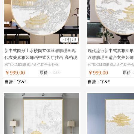
3D打印
新中式圆形山水楼阁立体浮雕肌理画现
现代流行新中式素雅圆形
代玄关素雅装饰画中式客厅挂画
高档现
浮雕肌理画适合玄关装饰
代立体圆形装饰画
画
高档现代立体装饰画
80*80CM圆形成品金色铝合金外框
80*80CM圆形成品金色铝合
￥999.00
￥999.00
原价：
1500
原价
自营
：
字&#
自营
：
字&#