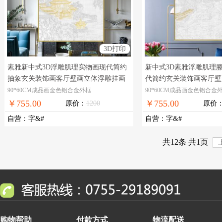
3D打印
素雅新中式3D浮雕肌理实物画现代简约
新中式3D素雅浮雕肌理
抽象玄关装饰画客厅壁画立体浮雕挂画
代简约玄关装饰画客厅壁
高档现代立体装饰画
画
3D高档现代立体装饰
90*60CM成品画金色铝合金外框
90*60CM成品画金色铝合金
￥755.00
￥755.00
原价：
1200
原价
自营
：
字&#
自营
：
字&#
共12条 共1页
购物帮助
付款方式
物流配送