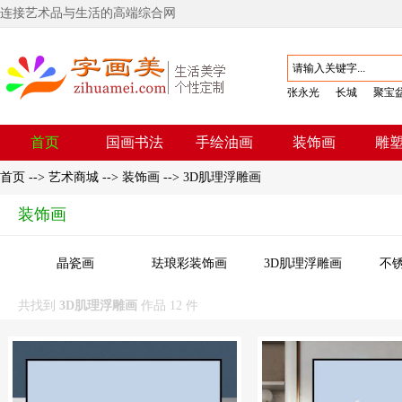
连接艺术品与生活的高端综合网
张永光
长城
聚宝
首页
国画书法
手绘油画
装饰画
雕
首页
-->
艺术商城
-->
装饰画
-->
3D肌理浮雕画
装饰画
晶瓷画
珐琅彩装饰画
3D肌理浮雕画
不
共找到
3D肌理浮雕画
作品 12 件