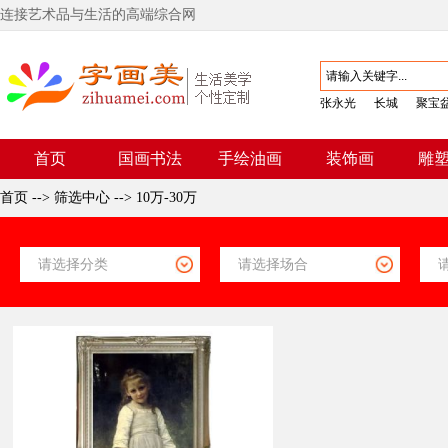
连接艺术品与生活的高端综合网
张永光
长城
聚宝
首页
国画书法
手绘油画
装饰画
雕
首页
-->
筛选中心
-->
10万-30万