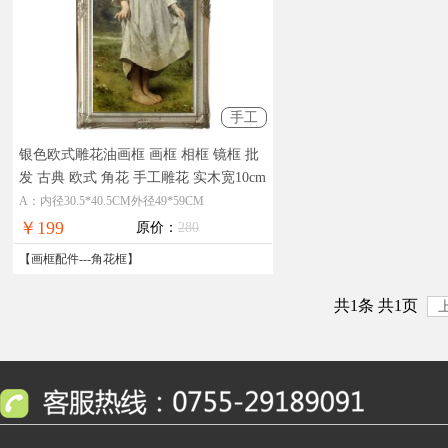
手工
银色欧式雕花油画框 画框 相框 镜框 批
发 古典 欧式 角花 手工雕花 实木宽10cm
厚5cm
厂家直销，实物拍摄，在线支
A：内径30.5*40.5CM外径49*59CM
付，全国免邮
￥199
原价：
280
【
画框配件
---
角花框
】
共1条 共1页