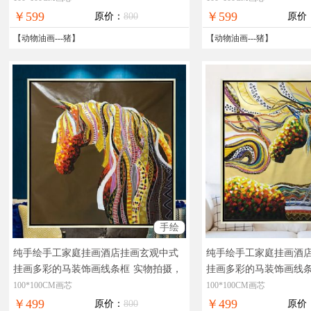
全国免邮
免邮
￥599
￥599
原价：
800
原价
【
动物油画
---
猪
】
【
动物油画
---
猪
】
手绘
纯手绘手工家庭挂画酒店挂画玄观中式
纯手绘手工家庭挂画酒
挂画多彩的马装饰画线条框
实物拍摄，
挂画多彩的马装饰画线
现货图片，在线支付，全国免邮
现货图片，在线支付，
100*100CM画芯
100*100CM画芯
￥499
￥499
原价：
800
原价