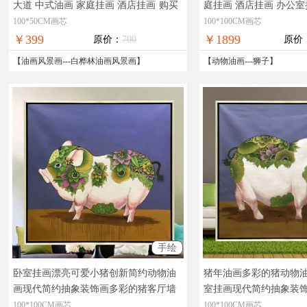
大道 中式油画 家庭挂画 酒店挂画
购买
庭挂画 酒店挂画 办公室
油画定要现货图片，在线支付，全国免
画，哪里买油画油画价
100*50CM画芯
100*100CM画芯
邮
邮
￥399
￥1899
原价：
700
原价
【
油画风景画
---
白桦林油画风景画
】
【
动物油画
---
狮子
】
手绘
卧室挂画漂亮可爱小猪创新简约动物油
猪年油画多彩的猪动物
画现代简约抽象装饰画多彩的猪客厅墙
室挂画现代简约抽象装
壁画
实物拍摄，现货图片，在线支付，
实物拍摄，现货图片，
100*100CM画芯
100*100CM画芯