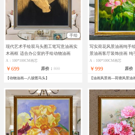
手绘
现代艺术手绘双马头图工笔写意油画实
写实荷花风景油画纯手
木画框
适合办公室的手绘动物油画
景油画客厅装饰挂画
纯
景油画
A：100*100CM画芯
A：100*100CM画芯
￥699
￥999
原价：
800
原价
【
动物油画
---
八骏图马头
】
【
油画风景画
---
荷塘风景油