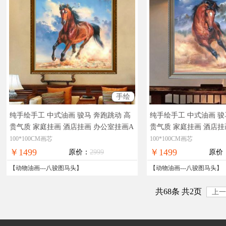
手绘
纯手绘手工 中式油画 骏马 奔跑跳动 高
纯手绘手工 中式油画 骏
贵气质 家庭挂画 酒店挂画 办公室挂画A
贵气质 家庭挂画 酒店挂
油画背景墙，实物拍摄，现货图片，在
实物拍摄，现货图片，
100*100CM画芯
100*100CM画芯
线支付，全国免邮
免邮
￥1499
￥1499
原价：
2999
原价
【
动物油画
---
八骏图马头
】
【
动物油画
---
八骏图马头
】
共68条 共2页
上一