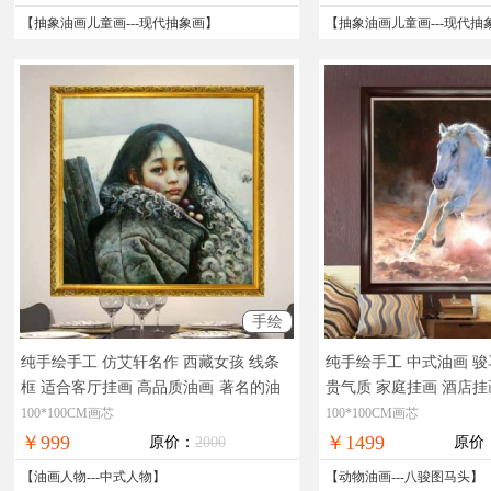
【
抽象油画儿童画
---
现代抽象画
】
【
抽象油画儿童画
---
现代抽
手绘
纯手绘手工 仿艾轩名作 西藏女孩 线条
纯手绘手工 中式油画 骏
框 适合客厅挂画 高品质油画
著名的油
贵气质 家庭挂画 酒店挂
画，现货图片，在线支付，全国免邮
油画哪里买，办公室油
100*100CM画芯
100*100CM画芯
在线支付，全国免邮
￥999
￥1499
原价：
2000
原价
【
油画人物
---
中式人物
】
【
动物油画
---
八骏图马头
】