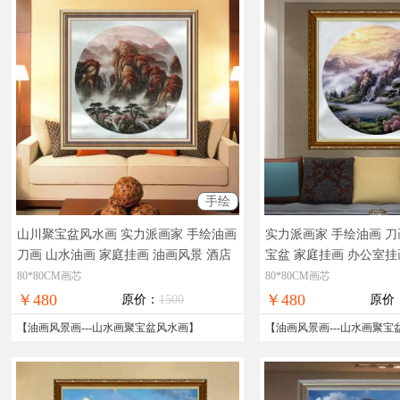
手绘
山川聚宝盆风水画 实力派画家 手绘油画
实力派画家 手绘油画 刀
刀画 山水油画 家庭挂画 油画风景 酒店
宝盆 家庭挂画 办公室挂
挂画
实物拍摄，现货图片，在线支付，
物拍摄，现货图片，在
80*80CM画芯
80*80CM画芯
全国免邮
邮
￥480
￥480
原价：
1500
原价
【
油画风景画
---
山水画聚宝盆风水画
】
【
油画风景画
---
山水画聚宝