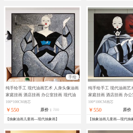
手绘
纯手绘手工 现代油画艺术 人身头像油画
纯手绘手工 现代油画艺
家庭挂画 酒店挂画 办公室挂画
现代油
家庭挂画 酒店挂画 办
画，当代油画，油画半身像，全国免邮
画，当代油画，油画半
100*100CM画芯
100*100CM画芯
￥550
￥550
原价：
700
原价
【
抽象油画儿童画
---
现代抽象画
】
【
抽象油画儿童画
---
现代抽