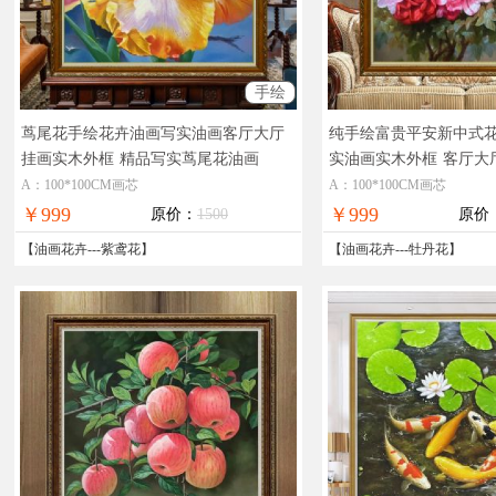
手绘
茑尾花手绘花卉油画写实油画客厅大厅
纯手绘富贵平安新中式
挂画实木外框
精品写实茑尾花油画
实油画实木外框
客厅大
花
A：100*100CM画芯
A：100*100CM画芯
￥999
￥999
原价：
1500
原价
【
油画花卉
---
紫鸢花
】
【
油画花卉
---
牡丹花
】