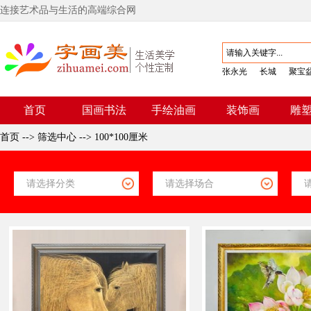
连接艺术品与生活的高端综合网
张永光
长城
聚宝
首页
国画书法
手绘油画
装饰画
雕
首页
-->
筛选中心
-->
100*100厘米