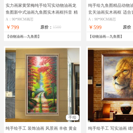
实力画家黄荣梅纯手绘写实动物油画龙
纯手绘九鱼图精品动物
鱼图新中式油画九鱼图实木画框抖音
精
玄关油画实木画框
适合
品手绘写实动物油画
A：90*90CM画芯
A：90*90CM画芯
￥799
￥599
原价：
1500
原价
【
动物油画
---
九鱼图
】
【
动物油画
---
九鱼图
】
手绘
纯手绘手工 装饰油画 风景画 丰收 黄金
纯手绘手工 写实油画 雄