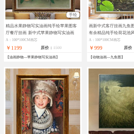
手绘
精品水果静物写实油画纯手绘苹果图客
画新中式客厅挂画九鱼
厅餐厅挂画
新中式苹果静物写实油画
有余精品纯手绘荷花池
大厅的新中式九鱼图
A：100*100CM画芯
A：100*100CM画芯
￥1199
￥999
原价：
1500
原价
【
油画静物
---
苹果静物写实油画
】
【
动物油画
---
九鱼图
】