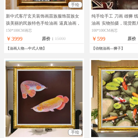
手绘
新中式客厅玄关装饰画苗族服饰苗族女
纯手绘手工 刀画 雄狮 
孩美丽的民族特色手绘油画
逼真油画，
油画
实物拍摄，现货图
好看的油画，油画少女，油画人物写生
全国免邮
150*100CM画芯
100*100CM画芯
￥3999
￥599
原价：
15000
原价
【
油画人物
---
中式人物
】
【
动物油画
---
狮子
】
手绘