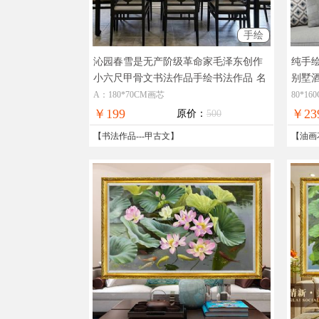
手绘
沁园春雪是无产阶级革命家毛泽东创作
纯手
小六尺甲骨文书法作品手绘书法作品
名
别墅
家书法作品
级油
A：180*70CM画芯
80*1
￥199
￥23
原价：
500
【
书法作品
---
甲古文
】
【
油画