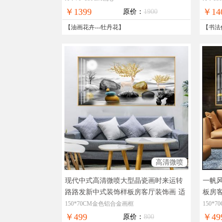
￥1399
￥14
原价：
1900
【
油画花卉
---
牡丹花
】
【
书法
高清微喷
现代中式高清微喷大型晶瓷画时来运转
一帆
路路发新中式装饰样板房客厅装饰画
适
板房
合客厅的装饰画
的装
150*70CM金色铝合金画框
150*
￥499
￥49
原价：
800