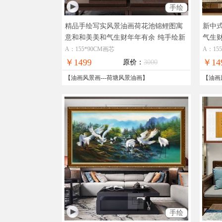
手绘
精品手绘写实风景油画荷花池锦鲤图寓
新中
意和和美美和气生财年年有余
纯手绘新
气生
中式荷花风景油画
写实
A：155*90CM画芯
A：15
￥1499
￥14
原价：
3000
【
油画风景画
---
荷塘风景油画
】
【
油画
手绘