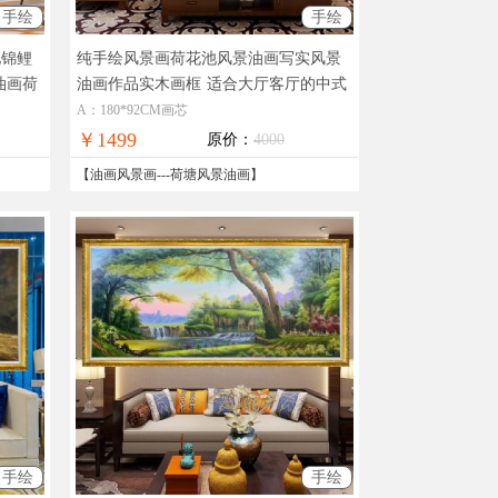
手绘
手绘
池锦鲤
纯手绘风景画荷花池风景油画写实风景
油画荷
油画作品实木画框
适合大厅客厅的中式
荷花池油画
A：180*92CM画芯
￥1499
原价：
4000
【
油画风景画
---
荷塘风景油画
】
手绘
手绘