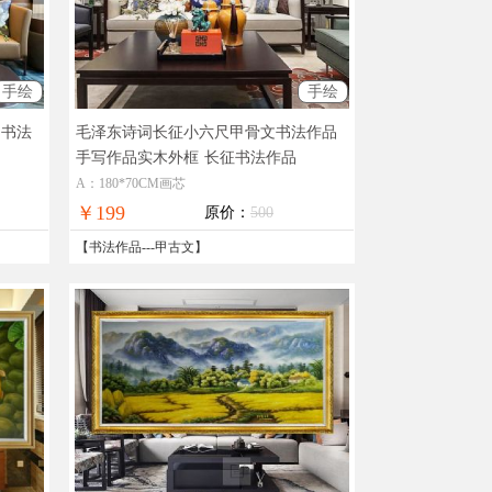
手绘
手绘
文书法
毛泽东诗词长征小六尺甲骨文书法作品
手写作品实木外框
长征书法作品
A：180*70CM画芯
￥199
原价：
500
【
书法作品
---
甲古文
】