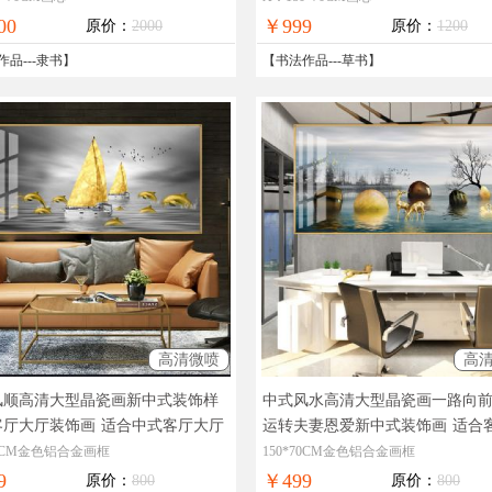
00
￥999
原价：
2000
原价：
1200
作品
---
隶书
】
【
书法作品
---
草书
】
高清微喷
高
风顺高清大型晶瓷画新中式装饰样
中式风水高清大型晶瓷画一路向
客厅大厅装饰画
适合中式客厅大厅
运转夫妻恩爱新中式装饰画
适合
饰画
中式风水装饰画
70CM金色铝合金画框
150*70CM金色铝合金画框
9
￥499
原价：
800
原价：
800