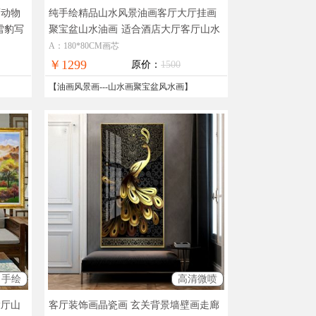
画动物
纯手绘精品山水风景油画客厅大厅挂画
雪豹写
聚宝盆山水油画
适合酒店大厅客厅山水
风景油画
A：180*80CM画芯
￥1299
原价：
1500
【
油画风景画
---
山水画聚宝盆风水画
】
手绘
高清微喷
大厅山
客厅装饰画晶瓷画 玄关背景墙壁画走廊