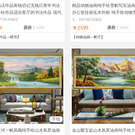
书法作品有钱切记无钱日青年书法
精品动物油画纯手绘雪豹写实油
泽柱作品适合客厅的书法作品
现代
办公室挂画实木外框
纯手绘动物
适合挂的书法作品
实油画作品收藏动物油画
0*70CM画芯
A：160*80CM画芯
9
￥2599
原价：
1200
原价：
3000
作品
---
楷书
】
【
动物油画
---
豹子
】
手绘
大河一帆风顺纯手绘山水风景油画
金山聚宝盆山水风景油画纯手绘