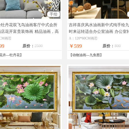
手绘
绘牡丹花双飞鸟油画客厅中式会所
吉祥喜庆风水油画新中式纯手绘
酒店花开富贵装饰画
精品油画，高
时来运转适合办公室油画
办公室
画，在线支付，全国免邮
绘油画
60CM画芯
A：120*60CM画芯
99
￥599
原价：
2500
原价：
800
花卉
---
牡丹花
】
【
动物油画
---
九鱼图
】