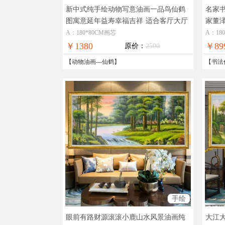
新中式纯手绘动物写意油画一品鸟仙鹤
名家
图寓意延年益寿幸福吉祥
适合客厅大厅
家董
的动物油画作品仙鹤图
客厅
A：180*80CM画芯
A：18
￥1380
￥89
原价：
2500
【
动物油画
---
仙鹤
】
【
书法
手绘
眼前有路财源滚滚小鹿山水风景油画纯
大江