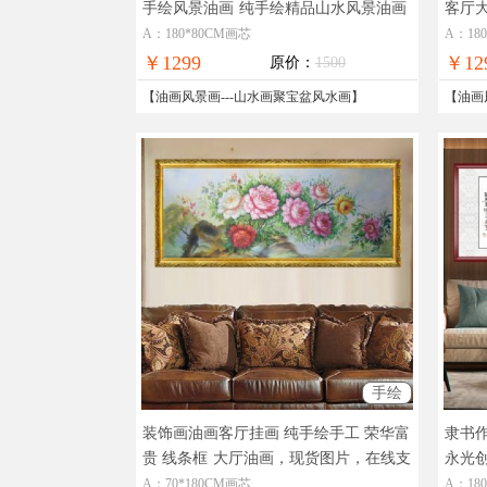
手绘风景油画
纯手绘精品山水风景油画
客厅
A：180*80CM画芯
A：18
￥1299
￥12
原价：
1500
【
油画风景画
---
山水画聚宝盆风水画
】
【
油画
手绘
装饰画油画客厅挂画 纯手绘手工 荣华富
隶书
贵 线条框
大厅油画，现货图片，在线支
永光
付，全国免邮
名家
A：70*180CM画芯
A：18