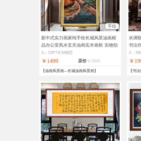
手绘
新中式实力画家纯手绘长城风景油画精
水调
品办公室风水玄关油画实木画框
实物拍
书法
摄，现货图片，在线支付，全国免邮
书法
A：150*75CM画芯
A：18
￥1499
￥19
原价：
2000
【
油画风景画
---
长城油画风景画
】
【
书法