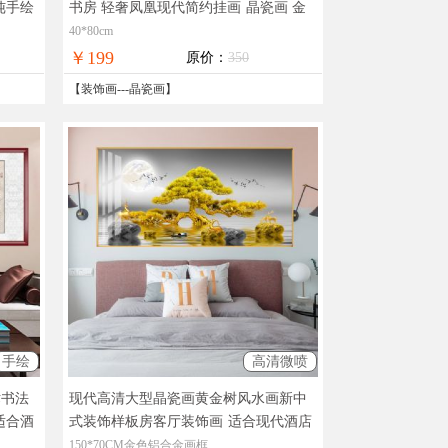
纯手绘
书房 轻奢凤凰现代简约挂画
晶瓷画 金
色铝合金框 黑色铝合金框
40*80cm
￥199
原价：
350
【
装饰画
---
晶瓷画
】
手绘
高清微喷
术书法
现代高清大型晶瓷画黄金树风水画新中
适合酒
式装饰样板房客厅装饰画
适合现代酒店
大厅的装饰画
150*70CM金色铝合金画框