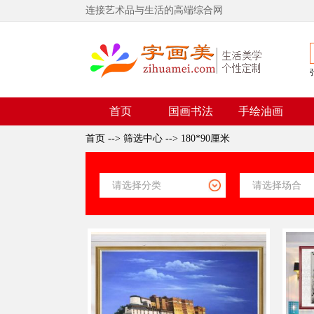
连接艺术品与生活的高端综合网
首页
国画书法
手绘油画
首页
-->
筛选中心
-->
180*90厘米