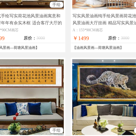
手绘
式手绘写实荷花池风景油画寓意和
写实风景油画纯手绘风景画荷花
财年年有余实木框
适合客厅大厅的
风景油画大厅挂画
精品写实风景
风景油画
花池
5*90CM画芯
A：155*90CM画芯
99
￥1499
原价：
3000
原价：
3000
风景画
---
荷塘风景油画
】
【
油画风景画
---
荷塘风景油画
】
手绘