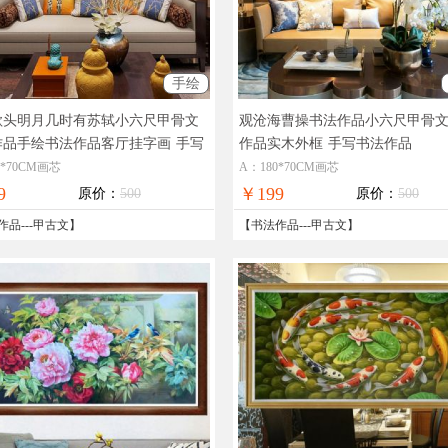
手绘
歌头明月几时有苏轼小六尺甲骨文
观沧海曹操书法作品小六尺甲骨
作品手绘书法作品客厅挂字画
手写
作品实木外框
手写书法作品
作品
0*70CM画芯
A：180*70CM画芯
9
￥199
原价：
500
原价：
500
作品
---
甲古文
】
【
书法作品
---
甲古文
】