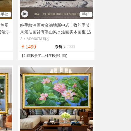
手绘
手绘
九鱼图
纯手绘油画黄金满地新中式丰收的季节
转运手
风景油画背有靠山风水油画实木画框
适
合中式客厅酒店的精品风景油画
A：240*90CM画芯
￥1499
原价：
2000
【
油画风景画
---
村庄风景油画
】