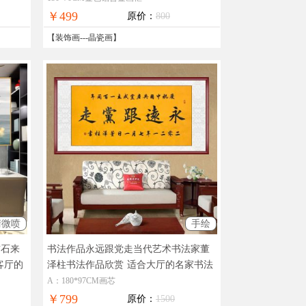
￥499
原价：
800
【
装饰画
---
晶瓷画
】
清微喷
手绘
前石来
书法作品永远跟党走当代艺术书法家董
客厅的
泽柱书法作品欣赏
适合大厅的名家书法
作品
A：180*97CM画芯
￥799
原价：
1500