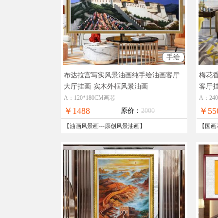
手绘
布达拉宫写实风景油画纯手绘油画客厅
梅花
大厅挂画
实木外框风景油画
客厅
A：120*180CM画芯
A：24
￥1488
￥55
原价：
2000
【
油画风景画
---
原创风景油画
】
【
国画