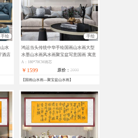
手绘
手绘
墨山水
鸿运当头传统中华手绘国画山水画大型
厅酒店
水墨山水画风水画聚宝盆写意国画
寓意
好青山绿水红山头迎客松
A：180*70CM画芯
￥1599
原价：
2000
【
国画山水画
---
聚宝盆山水画
】