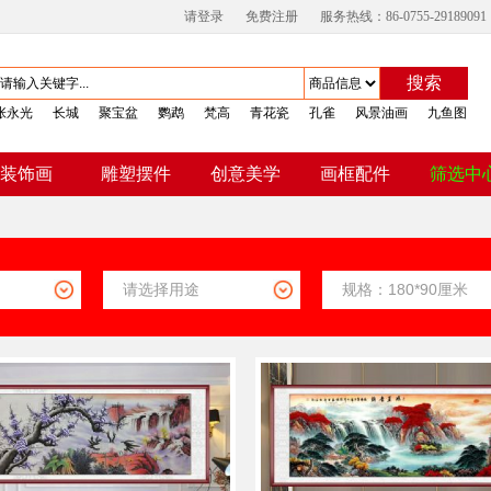
请登录
免费注册
服务热线：86-0755-29189091
搜索
张永光
长城
聚宝盆
鹦鹉
梵高
青花瓷
孔雀
风景油画
九鱼图
装饰画
雕塑摆件
创意美学
画框配件
筛选中