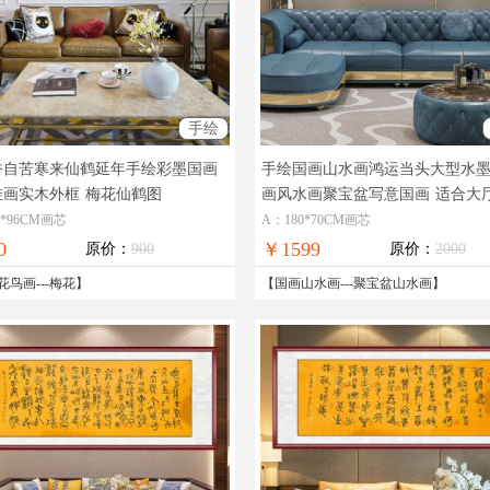
手绘
香自苦寒来仙鹤延年手绘彩墨国画
手绘国画山水画鸿运当头大型水
挂画实木外框
梅花仙鹤图
画风水画聚宝盆写意国画
适合大
客厅的水墨山水画
0*96CM画芯
A：180*70CM画芯
0
￥1599
原价：
900
原价：
2000
花鸟画
---
梅花
】
【
国画山水画
---
聚宝盆山水画
】