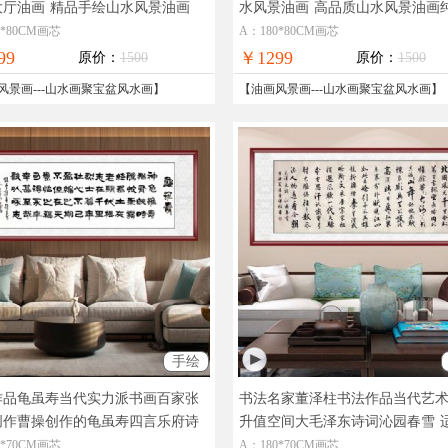
大厅油画
精品手绘山水风景油画
水风景油画
高品质山水风景油画
风景油画
0*80CM画芯
A：180*80CM画芯
99
￥1299
原价：
1500
原价：
1500
风景画
---
山水画聚宝盆风水画
】
【
油画风景画
---
山水画聚宝盆风水画
】
手绘
作品龟虽寿当代实力派书画百家张
书法名家董泽柱书法作品当代艺
创作曹操创作的龟虽寿四言乐府诗
升值空间大毛泽东诗词沁园春雪
书法作品收藏价值高
店大厅办公室会议室收藏挂画
0*70CM画芯
A：180*70CM画芯