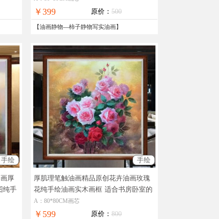
￥399
原价：
500
【
油画静物
---
柿子静物写实油画
】
手绘
手绘
油画厚
厚肌理笔触油画精品原创花卉油画玫瑰
图纯手
花纯手绘油画实木画框
适合书房卧室的
花卉油画玫瑰花图
A：80*80CM画芯
￥599
原价：
800