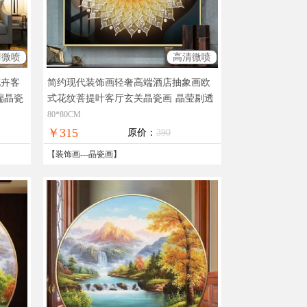
清微喷
高清微喷
花卉客
简约现代装饰画轻奢高端酒店抽象画欧
端晶瓷
式花纹菩提叶客厅玄关晶瓷画
晶莹剔透
奢华极致工厂直销十五天无理由退换
80*80CM
￥315
原价：
390
【
装饰画
---
晶瓷画
】