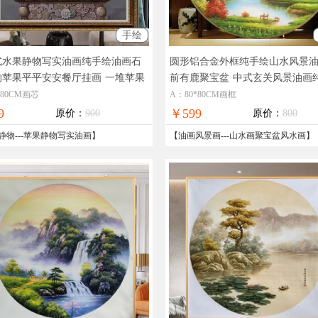
手绘
式水果静物写实油画纯手绘油画石
圆形铝合金外框纯手绘山水风景
的苹果平平安安餐厅挂画
一堆苹果
前有鹿聚宝盆
中式玄关风景油画
油画
山水画
*80CM画芯
A：80*80CM画框
9
￥599
原价：
900
原价：
800
静物
---
苹果静物写实油画
】
【
油画风景画
---
山水画聚宝盆风水画
】