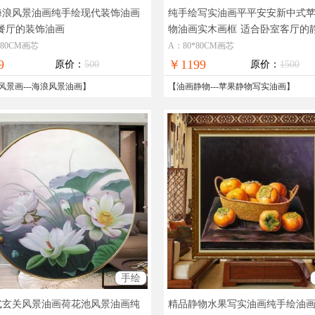
海浪风景油画纯手绘现代装饰油画
纯手绘写实油画平平安安新中式
餐厅的装饰油画
物油画实木画框
适合卧室客厅的
实油画苹果图
*80CM画芯
A：80*80CM画芯
9
￥1199
原价：
500
原价：
1500
风景画
---
海浪风景油画
】
【
油画静物
---
苹果静物写实油画
】
手绘
式玄关风景油画荷花池风景油画纯
精品静物水果写实油画纯手绘油