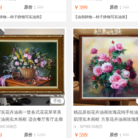
9
￥399
原价：
500
原价：
500
静物
---
柿子静物写实油画
】
【
油画静物
---
柿子静物写实油画
】
手绘
写实花卉油画一筐各式花花草草美
精品原创花卉油画玫瑰花纯手绘
景油画实木画框
适合餐厅客厅走廊
肌理实木画框
方形花卉油画玫瑰
卉油画
绘油画
*60CM画芯
A：80*80CM画芯
9
￥599
原价：
1200
原价：
800