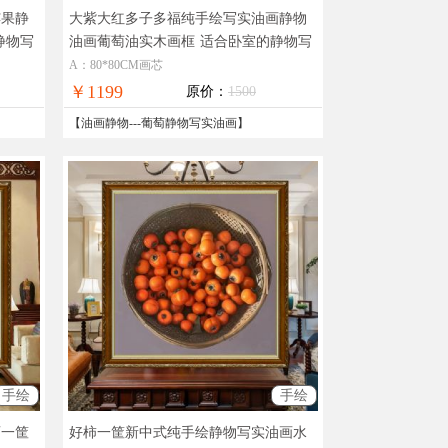
苹果静
大紫大红多子多福纯手绘写实油画静物
静物写
油画葡萄油实木画框
适合卧室的静物写
实油画葡萄油画
A：80*80CM画芯
￥1199
原价：
1500
【
油画静物
---
葡萄静物写实油画
】
手绘
手绘
画一筐
好柿一筐新中式纯手绘静物写实油画水