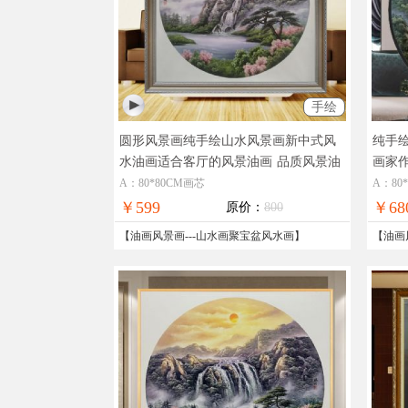
手绘
圆形风景画纯手绘山水风景画新中式风
纯手
水油画适合客厅的风景油画
品质风景油
画家
画纯手绘实力画师作品
玄关
A：80*80CM画芯
A：80
￥599
￥68
原价：
800
【
油画风景画
---
山水画聚宝盆风水画
】
【
油画