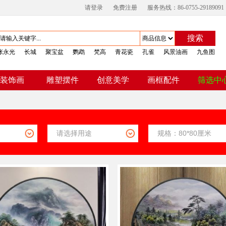
请登录
免费注册
服务热线：86-0755-29189091
搜索
张永光
长城
聚宝盆
鹦鹉
梵高
青花瓷
孔雀
风景油画
九鱼图
装饰画
雕塑摆件
创意美学
画框配件
筛选中