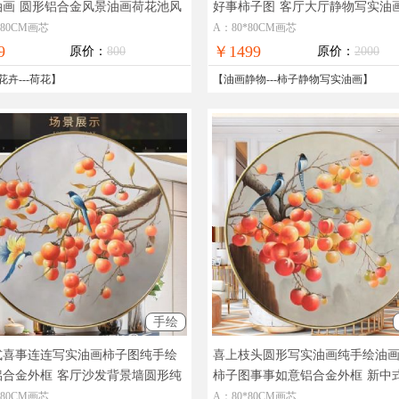
油画
圆形铝合金风景油画荷花池风
好事柿子图
客厅大厅静物写实油
画
图一筐好事
*80CM画芯
A：80*80CM画芯
9
￥1499
原价：
800
原价：
2000
花卉
---
荷花
】
【
油画静物
---
柿子静物写实油画
】
手绘
式喜事连连写实油画柿子图纯手绘
喜上枝头圆形写实油画纯手绘油
铝合金外框
客厅沙发背景墙圆形纯
柿子图事事如意铝合金外框
新中
油画柿子图
写实柿子油画
*80CM画芯
A：80*80CM画芯