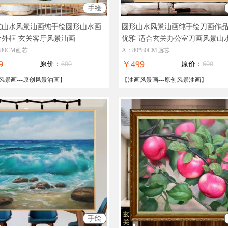
手绘
式山水风景油画纯手绘圆形山水画
圆形山水风景油画纯手绘刀画作
金外框
玄关客厅风景油画
优雅
适合玄关办公室刀画风景山
*80CM画芯
A：80*80CM画芯
9
￥499
原价：
600
原价：
600
风景画
---
原创风景油画
】
【
油画风景画
---
原创风景油画
】
手绘