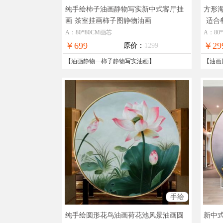
纯手绘柿子油画静物写实新中式客厅挂
方形
画
茶室挂画柿子图静物油画
适合
A：80*80CM画芯
A：80
￥699
￥29
原价：
1299
【
油画静物
---
柿子静物写实油画
】
【
油画
手绘
纯手绘圆形花鸟油画荷花池风景油画圆
新中