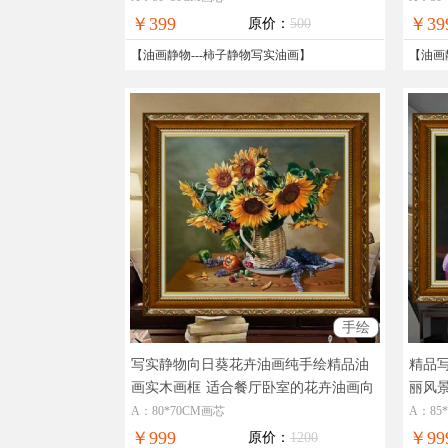
￥399
￥39
原价：
500
【
油画静物
---
柿子静物写实油画
】
【
油画
手绘
写实静物向日葵花卉油画纯手绘精品油
精品
画实木画框
适合餐厅卧室的花卉油画向
丽风
日葵
的花
A：80*70CM画芯
A：85
￥999
￥99
原价：
1200