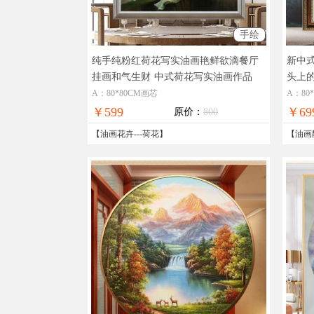
手绘
纯手纯粉红荷花写实油画艳鲜欲滴餐厅
新中
挂画和气生财
中式荷花写实油画作品
头上
写实
A：80*80CM画芯
A：80
￥599
￥69
原价：
800
【
油画花卉
---
荷花
】
【
油画