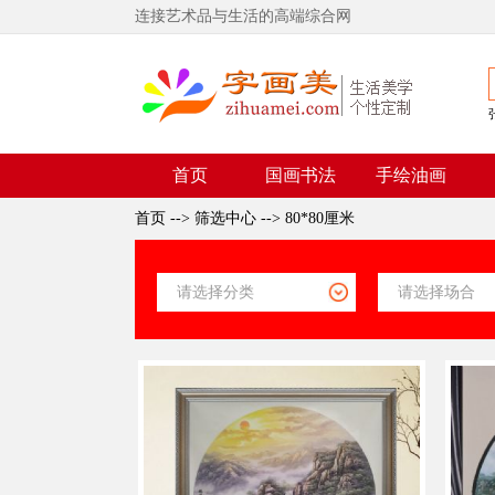
连接艺术品与生活的高端综合网
首页
国画书法
手绘油画
首页
-->
筛选中心
-->
80*80厘米