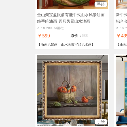
手绘
金山聚宝盆眼前有鹿中式山水风景油画
新中
纯手绘油画
圆形风景山水油画
铝合
A：80*80CM画框
A：80
￥599
￥49
原价：
800
【
油画风景画
---
山水画聚宝盆风水画
】
【
油画
手绘