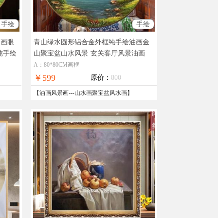
手绘
手绘
油画眼
青山绿水圆形铝合金外框纯手绘油画金
纯手绘
山聚宝盆山水风景
玄关客厅风景油画
A：80*80CM画框
￥599
原价：
800
【
油画风景画
---
山水画聚宝盆风水画
】