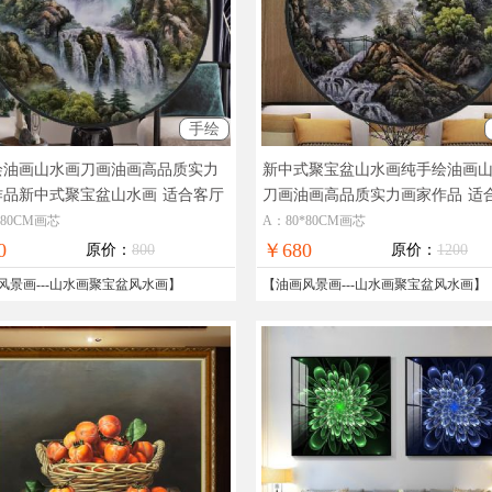
手绘
绘油画山水画刀画油画高品质实力
新中式聚宝盆山水画纯手绘油画
作品新中式聚宝盆山水画
适合客厅
刀画油画高品质实力画家作品
适
的风水山水画油画
玄关的风水山水画油画
*80CM画芯
A：80*80CM画芯
0
￥680
原价：
800
原价：
1200
风景画
---
山水画聚宝盆风水画
】
【
油画风景画
---
山水画聚宝盆风水画
】