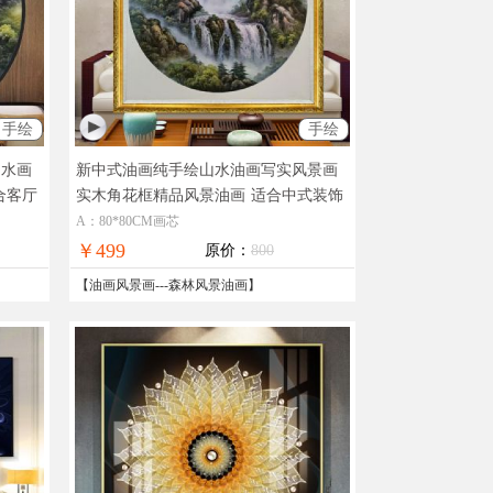
手绘
手绘
山水画
新中式油画纯手绘山水油画写实风景画
合客厅
实木角花框精品风景油画
适合中式装饰
客厅玄关风景油画
A：80*80CM画芯
￥499
原价：
800
【
油画风景画
---
森林风景油画
】