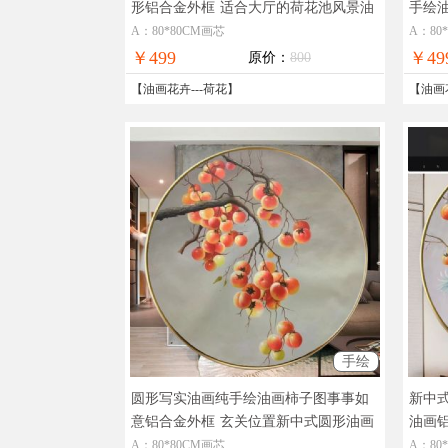
形铝合金外框
适合大厅的荷花池风景油
手绘
画
景油
A：80*80CM画芯
A：80
￥499
￥49
原价：
800
【
油画花卉
---
荷花
】
【
油画
手绘
圆形写实油画纯手绘油画柿子图事事如
新中
意铝合金外框
玄关位置新中式圆形油画
油画
手绘
A：80*80CM画芯
A：80