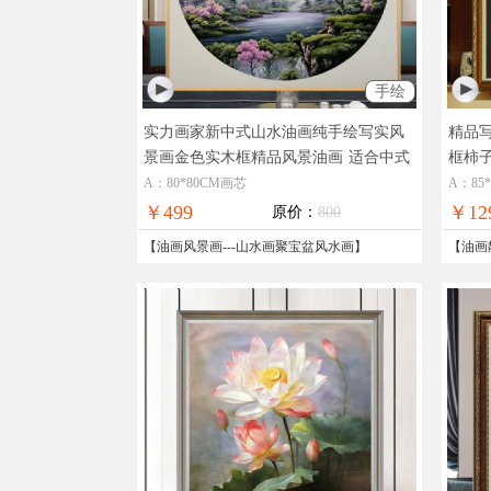
手绘
实力画家新中式山水油画纯手绘写实风
精品
景画金色实木框精品风景油画
适合中式
框柿
装饰客厅玄关风景油画
油画
A：80*80CM画芯
A：85
￥499
￥12
原价：
800
【
油画风景画
---
山水画聚宝盆风水画
】
【
油画