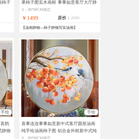
画柿子
果柿子图实木画框
事事如意客厅大厅静
物油画柿子图
A：80*80CM画芯
￥1499
原价：
2000
【
油画静物
---
柿子静物写实油画
】
手绘
手绘
画喜鹊
喜事连连事事如意新中式客厅圆形油画
式静物
纯手绘油画柿子图
铝合金外框新中式纯
手绘油画柿子图
A：80*80CM画芯