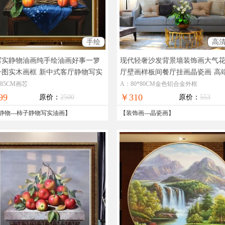
手绘
高
写实静物油画纯手绘油画好事一箩
现代轻奢沙发背景墙装饰画大气
子图实木画框
新中式客厅静物写实
厅壁画样板间餐厅挂画晶瓷画
高
柿子图
画 简约轻奢大气 纯手工制作
*85CM画芯
A：80*80CM金色铝合金外框
99
￥310
原价：
2500
原价：
553
静物
---
柿子静物写实油画
】
【
装饰画
---
晶瓷画
】