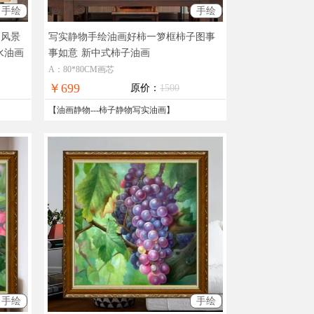
手绘
手绘
品风景
写实静物手绘油画好柿一箩框柿子图事
水油画
事如意
新中式柿子油画
A：80*80CM画芯
￥699
原价：
1500
【
油画静物
---
柿子静物写实油画
】
手绘
手绘