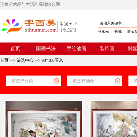
连接艺术品与生活的高端综合网
张永光
长城
聚宝
首页
国画书法
手绘油画
装饰画
雕
首页
-->
筛选中心
-->
98*180厘米