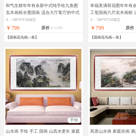
和气生财年年有余新中式纯手绘九鱼图
幸福美满荷花图年年有
实木画框水墨国画
适合大厅客厅的中式
工笔国画六尺实木画框
荷花池国画作品
大厅的工笔国画
A：180*97CM画芯
A：180*97CM画芯
￥799
￥799
原价：
1200
原价
【
国画花鸟画
---
鱼
】
【
国画花鸟画
---
鱼
】
手绘
山水画 手绘 手工 国画 山高水更长 家庭
风景山水画 家庭挂画 酒