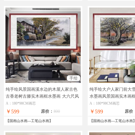
手绘
纯手绘风景国画溪水边的木屋人家古色
纯手绘大户人家门前大
古香老树古滕实木画框水墨画
大六尺风
水墨画风景国画实木画
景国画水墨画
手绘工笔风景国画
A：180*98CM画芯
A：180*98CM画芯
￥599
￥599
原价：
800
原价
【
国画山水画
---
工笔山水画
】
【
国画山水画
---
工笔山水画