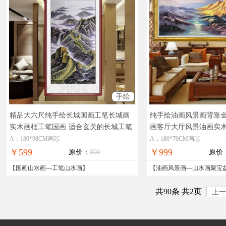
手绘
精品大六尺纯手绘长城国画工笔长城画
纯手绘油画风景画背靠
实木画框工笔国画
适合玄关的长城工笔
画客厅大厅风景油画实
国画
大厅办公室的风景油画
A：180*98CM画芯
A：180*70CM画芯
￥599
￥999
原价：
800
原价
【
国画山水画
---
工笔山水画
】
【
油画风景画
---
山水画聚宝
共90条 共2页
上一