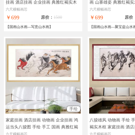
挂画 酒店挂画 企业挂画 典雅红褐实木
画 山寨雄姿 典雅红褐实
框
实物拍摄，现货图片，在线支付，全
国画
实物拍摄，现货图
六尺横幅画芯
六尺横幅画芯
国免邮
全国免邮
￥699
￥699
原价：
1500
原价
【
国画山水画
---
写意山水画
】
【
国画山水画
---
聚宝盆山水
手绘
家庭挂画 酒店挂画 动物画 企业挂画 鸿
八骏雄风 动物画 手绘 
运当头八骏图 手绘 手工 国画 典雅红褐
褐实木框 家庭挂画 酒店
实木框
实物拍摄，现货图片，在线支
实物拍摄，现货图片，
六尺横幅画芯
六尺横幅画芯