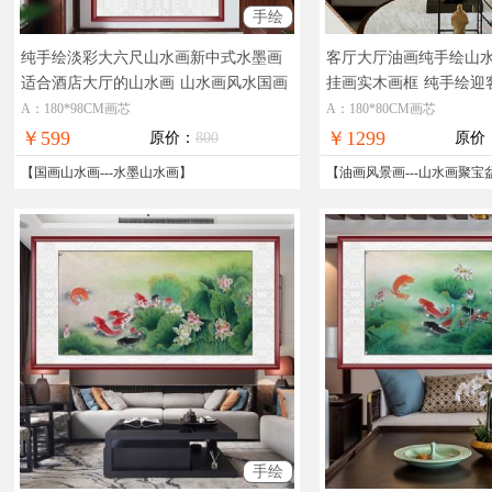
手绘
纯手绘淡彩大六尺山水画新中式水墨画
客厅大厅油画纯手绘山
适合酒店大厅的山水画
山水画风水国画
挂画实木画框
纯手绘迎
适合大厅
盆风景油画
A：180*98CM画芯
A：180*80CM画芯
￥599
￥1299
原价：
800
原价
【
国画山水画
---
水墨山水画
】
【
油画风景画
---
山水画聚宝
手绘