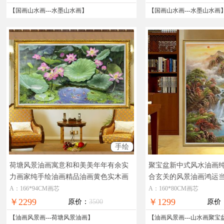
【
国画山水画
---
水墨山水画
】
【
国画山水画
---
水墨山水画
手绘
荷塘风景油画寓意和和美美年年有余实
聚宝盆新中式风水油画
力画家纯手绘油画精品油画黄色实木画
合玄关的风景油画鸿运
框
高品质精品风景油画
合中式玄关的纯手绘风
A：166*94CM画芯
A：160*80CM画芯
￥2299
￥1299
原价：
3500
原价
【
油画风景画
---
荷塘风景油画
】
【
油画风景画
---
山水画聚宝