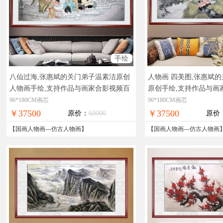
手绘
八仙过海,张惠斌的关门弟子温素洁原创
人物画 四美图,张惠斌
人物画手绘,支持作品与画家合影视频百
原创手绘,支持作品与画
分百真迹
实物拍摄，现货图片，在线支
百真迹
实物拍摄，现货
96*180CM画芯
96*180CM画芯
付，全国免邮
付，全国免邮
￥37500
￥37500
原价：
60000
原价
【
国画人物画
---
仿古人物画
】
【
国画人物画
---
仿古人物画