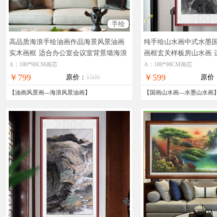
手绘
高品质海浪手绘油画作品海景风景油画
纯手绘山水画中式水墨
实木画框
适合办公室会议室背景墙海浪
画框玄关样板房山水画
风景油画
国画
A：180*90CM画芯
A：180*98CM画芯
￥799
￥599
原价：
1500
原价
【
油画风景画
---
海浪风景油画
】
【
国画山水画
---
水墨山水画