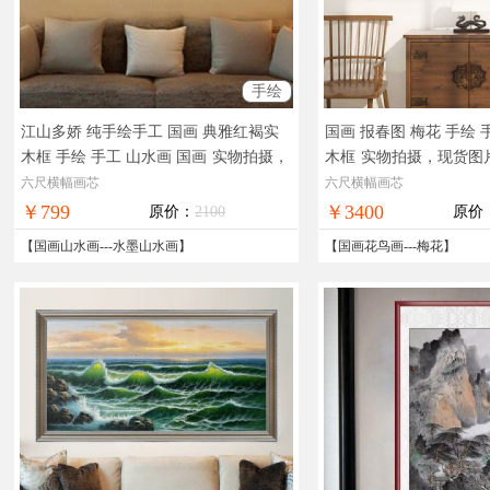
手绘
江山多娇 纯手绘手工 国画 典雅红褐实
国画 报春图 梅花 手绘
木框 手绘 手工 山水画 国画
实物拍摄，
木框
实物拍摄，现货图
现货图片，在线支付，全国免邮
全国免邮
六尺横幅画芯
六尺横幅画芯
￥799
￥3400
原价：
2100
原价
【
国画山水画
---
水墨山水画
】
【
国画花鸟画
---
梅花
】