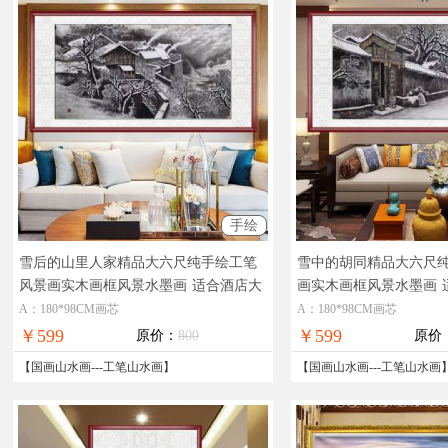
手绘
雪后的山里人家精品大六尺纯手绘工笔
雪中的胡同精品大六尺
风景画实木画框风景水墨画
适合酒店大
画实木画框风景水墨画
厅的风景水墨画
装饰水墨画
A：180*98CM画芯
A：180*98CM画芯
￥599
￥599
原价：
800
原价
【
国画山水画
---
工笔山水画
】
【
国画山水画
---
工笔山水画