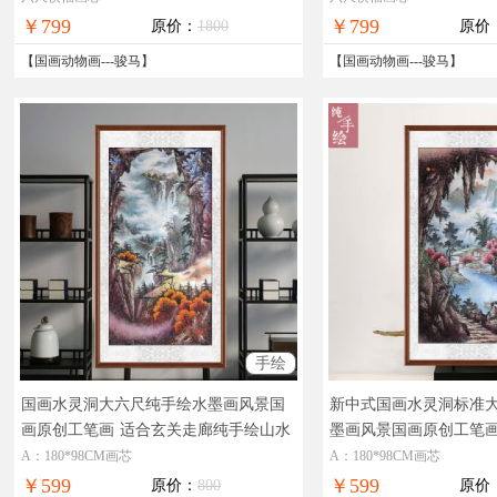
付，全国免邮
免邮
￥799
￥799
原价：
1800
原价
【
国画动物画
---
骏马
】
【
国画动物画
---
骏马
】
手绘
国画水灵洞大六尺纯手绘水墨画风景国
新中式国画水灵洞标准
画原创工笔画
适合玄关走廊纯手绘山水
墨画风景国画原创工笔
画水墨国画
画当代艺术风景画
A：180*98CM画芯
A：180*98CM画芯
￥599
￥599
原价：
800
原价