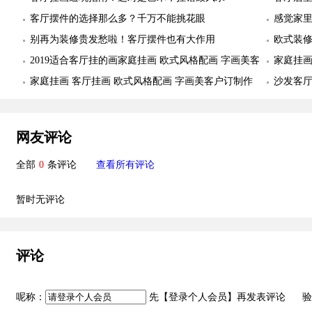
客厅摆件的选择那么多？千万不能挑花眼
感觉家
别再为装修贵发愁啦！客厅摆件也有大作用
欧式装修
2019适合客厅挂的画家庭挂画 欧式风格配画 字画美客
字画美
家庭挂画
户订制作品安装实际图
家庭挂画 客厅挂画 欧式风格配画 字画美客户订制作
品安装
沙发客厅
品安装实际图
美客户
网友评论
全部
0
条评论
查看所有评论
暂时无评论
评论
呢称：
先【
登录个人会员
】再发表评论 验