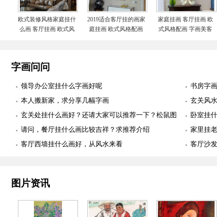
欧式装修风格家庭挂什
2019适合客厅挂的画家
家庭挂画 客厅挂画 欧
么画 客厅挂画 欧式风
庭挂画 欧式风格配画
式风格配画 字画美客
格配画 字画美客户订
字画美客户订制作品安
户订制作品安装实际图
制作品安装实际图
装实际图
字画问问
领导办公室挂什么字画好呢
书房字
本人搬新家，求分享几幅字画
玄关风
玄关处挂什么画好？还请大家可以推荐一下？松鼠图
卧室挂
适合么？
请问，餐厅挂什么画比较吉祥？求推荐介绍
幅
家里挂
客厅西墙挂什么画好，从风水来看
客厅沙
图片资讯