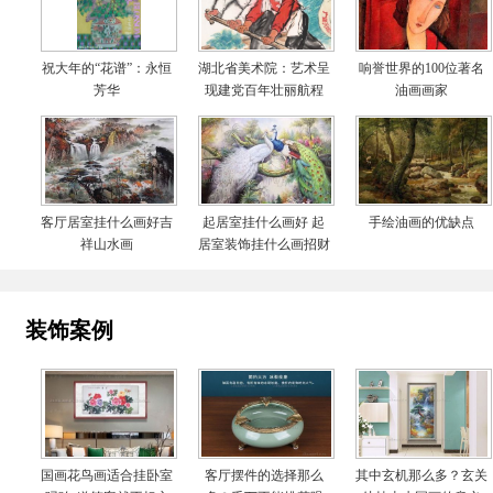
祝大年的“花谱”：永恒
湖北省美术院：艺术呈
响誉世界的100位著名
芳华
现建党百年壮丽航程
油画画家
客厅居室挂什么画好吉
起居室挂什么画好 起
手绘油画的优缺点
祥山水画
居室装饰挂什么画招财
装饰案例
国画花鸟画适合挂卧室
客厅摆件的选择那么
其中玄机那么多？玄关