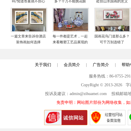
吗?知道答案就不担心
多？千万不能挑花眼
处挂山水国画的意义
啦
一篇文章来告诉你酒店
每一件都是艺术，一起
国画花鸟门道那么多？
装饰画如何选择
来看雕塑工艺品展现的
可千万别选错了
世界
关于我们
|
会员简介
|
广告简介
|
帮助
服务热线：86-0755-29
CopyRight © 2013-2026
投诉及建议：admin@zihuamei.com 投稿
免责申明：网站图片部份为网络收集，如