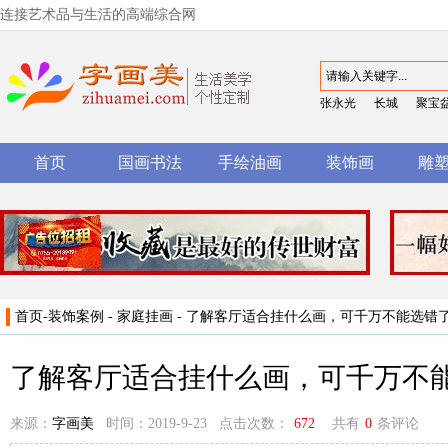
连接艺术品与生活的高端综合网
张永光
长城
聚宝
首页
国画书法
手绘油画
装饰画
雕
首页
-
装饰案例
-
家庭挂画
- 了解客厅适合挂什么画，可千万不能选错
了解客厅适合挂什么画，可千万不
来源：
字画美
时间：2019-9-23 点击次数：
672
共有
0
条评论