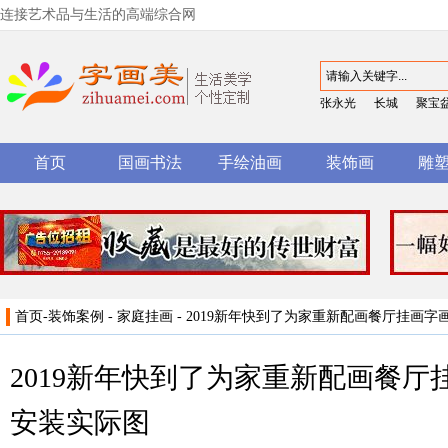
连接艺术品与生活的高端综合网
张永光
长城
聚宝
首页
国画书法
手绘油画
装饰画
雕
首页
-
装饰案例
-
家庭挂画
- 2019新年快到了为家重新配画餐厅挂画
2019新年快到了为家重新配画餐
安装实际图