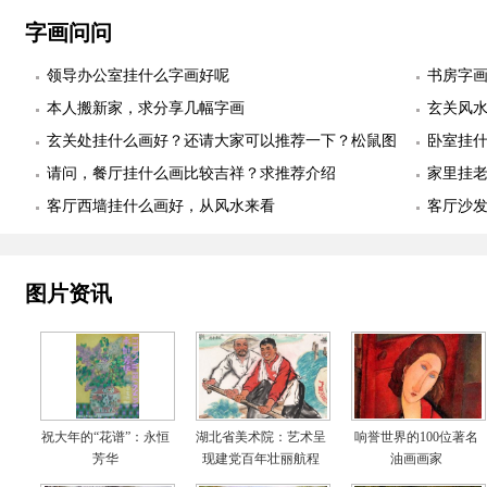
际图
字画问问
领导办公室挂什么字画好呢
书房字
本人搬新家，求分享几幅字画
玄关风
玄关处挂什么画好？还请大家可以推荐一下？松鼠图
卧室挂
适合么？
请问，餐厅挂什么画比较吉祥？求推荐介绍
幅
家里挂
客厅西墙挂什么画好，从风水来看
客厅沙
图片资讯
祝大年的“花谱”：永恒
湖北省美术院：艺术呈
响誉世界的100位著名
芳华
现建党百年壮丽航程
油画画家