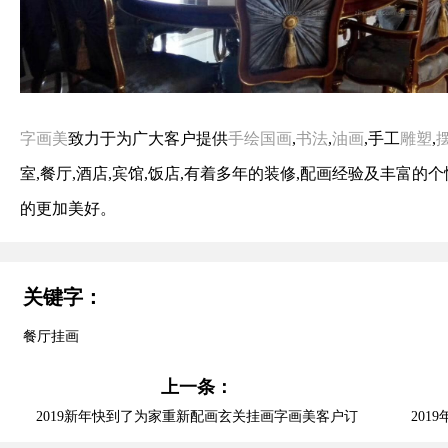
字画美
致力于为广大客户提供
手绘国画
,
书法
,
油画
,手工
雕塑
,
室,餐厅,酒店,宾馆,饭店,有着多年的装修,配画经验及丰富
的更加美好。
关键字：
餐厅挂画
上一条：
2019新年快到了为家重新配画玄关挂画字画美客户订
20
制作品安装实际图