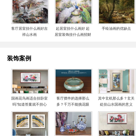
客厅居室挂什么画好吉
起居室挂什么画好 起
手绘油画的优缺点
祥山水画
居室装饰挂什么画招财
装饰案例
国画花鸟画适合挂卧室
客厅摆件的选择那么
其中玄机那么多？玄关
吗?知道答案就不担心
多？千万不能挑花眼
处挂山水国画的意义
啦