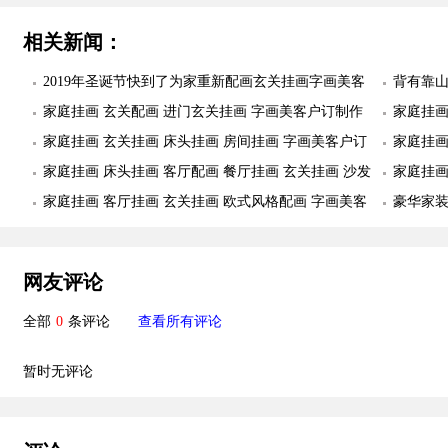
相关新闻：
2019年圣诞节快到了为家重新配画玄关挂画字画美客
背有靠山
户订制作品安装实际图
家庭挂画 玄关配画 进门玄关挂画 字画美客户订制作
配画 办
家庭挂画
品安装实际图
家庭挂画 玄关挂画 床头挂画 房间挂画 字画美客户订
画美客
家庭挂画
制作品安装实际图
家庭挂画 床头挂画 客厅配画 餐厅挂画 玄关挂画 沙发
画美客
家庭挂画
墙配画 字画美客户订制作品安装实际图
家庭挂画 客厅挂画 玄关挂画 欧式风格配画 字画美客
户订制
豪华家装
户订制作品安装实际图
字画美
网友评论
全部
0
条评论
查看所有评论
暂时无评论