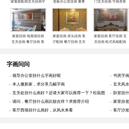
家重新配画玄关挂画字
老板办公室挂画 董事
门玄关挂画 字画美客
画美客户订制作品安装
长办公室配画 办公室
户订制作品安装实际图
实际图
玄关挂画 字画美客户
订制作品安装实际图
家庭挂画 电视墙挂画
家庭挂画 床头挂画 客
家庭挂画 客厅挂画 玄
玄关挂画 餐厅挂画 客
厅配画 餐厅挂画 玄关
关挂画 欧式风格配画
厅挂画 字画美客户订
挂画 沙发墙配画 字画
字画美客户订制作品安
制作品安装实际图
美客户订制作品安装实
装实际图
际图
字画问问
领导办公室挂什么字画好呢
书房字
本人搬新家，求分享几幅字画
玄关风
玄关处挂什么画好？还请大家可以推荐一下？松鼠图
卧室挂
适合么？
请问，餐厅挂什么画比较吉祥？求推荐介绍
幅
家里挂
客厅西墙挂什么画好，从风水来看
客厅沙