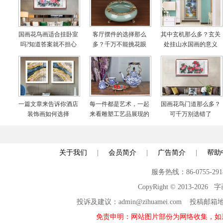
国画花鸟画适合挂卧室
客厅摆件的选择那么
其中玄机那么多？玄关
吗?知道答案就不担心
多？千万不能挑花眼
处挂山水国画的意义
啦
一篇文章来告诉你酒店
每一件都是艺术，一起
国画花鸟门道那么多？
装饰画如何选择
来看雕塑工艺品展现的
可千万别选错了
世界
关于我们
|
会员简介
|
广告简介
|
帮助
服务热线：86-0755-29
CopyRight © 2013-2026
投诉及建议：admin@zihuamei.com 投稿
免责申明：网站图片部份为网络收集，如