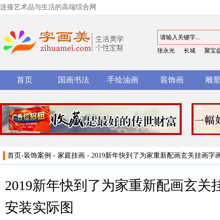
连接艺术品与生活的高端综合网
张永光
长城
聚宝
首页
国画书法
手绘油画
装饰画
雕
首页
-
装饰案例
-
家庭挂画
- 2019新年快到了为家重新配画玄关挂画
2019新年快到了为家重新配画玄
安装实际图