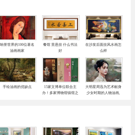
响誉世界的100位著名
餐馆 里悬挂 什么书法
在沙发后面挂风水画怎
油画画家
好
么样
手绘油画的优缺点
15家文博单位联合主
大明星周迅为艺术献身
办！多家博物馆镇馆之
少女时期的人物油画,
宝齐聚！成都博物馆揭
画作价值累计千万元
秘秦汉一线城市模