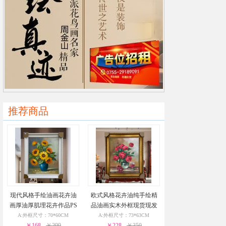
推荐商品
现代风格手绘油画花卉油
欧式风格花卉油纯手绘精
画厚油厚肌理花卉作品PS
品油画实木外框现货现发
环保外框现货现发24小时
葡萄花瓶与酒杯24小时之
A:外框尺寸：70*60CM
A:外框尺寸：73*63CM
￥168
之内发货
￥299
￥228
内发货
￥350