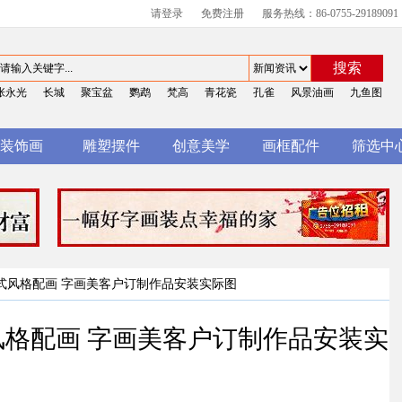
请登录
免费注册
服务热线：86-0755-29189091
搜索
张永光
长城
聚宝盆
鹦鹉
梵高
青花瓷
孔雀
风景油画
九鱼图
装饰画
雕塑摆件
创意美学
画框配件
筛选中
欧式风格配画 字画美客户订制作品安装实际图
风格配画 字画美客户订制作品安装实