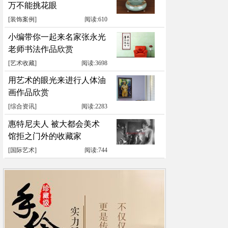
万不能挑花眼
[
装饰案例
]
阅读:610
小编带你一起来名家张永光
老师书法作品欣赏
[
艺术收藏
]
阅读:3698
用艺术的眼光来进行人体油
画作品欣赏
[
综合资讯
]
阅读:2283
惠特尼夫人 被大都会美术
馆拒之门外的收藏家
[
国际艺术
]
阅读:744