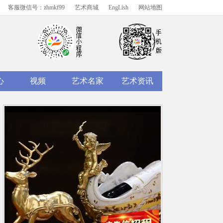
客服微信号：zhmkf99
艺术商城
EngLish
网站地图
心
视频
艺术名家
艺术资讯