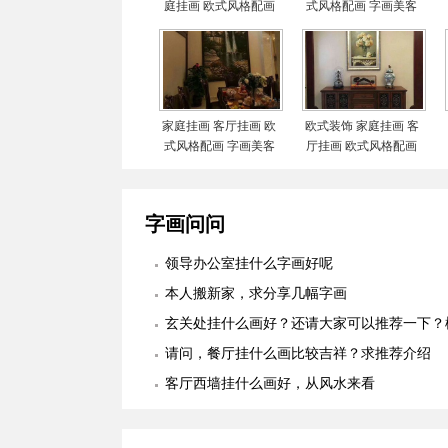
庭挂画 欧式风格配画
式风格配画 字画美客
字画美客户订制作品安
户订制作品安装实际图
装实际图
家庭挂画 客厅挂画 欧
欧式装饰 家庭挂画 客
式风格配画 字画美客
厅挂画 欧式风格配画
户订制作品安装实际图
字画美客户订制作品安
装实际图
字画问问
领导办公室挂什么字画好呢
本人搬新家，求分享几幅字画
玄关处挂什么画好？还请大家可以推荐一下？
适合么？
请问，餐厅挂什么画比较吉祥？求推荐介绍
客厅西墙挂什么画好，从风水来看