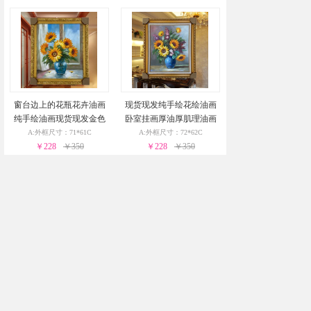
窗台边上的花瓶花卉油画
现货现发纯手绘花绘油画
纯手绘油画现货现发金色
卧室挂画厚油厚肌理油画
实木外框24小时之内发货
实木外框24小时之内发货
A:外框尺寸：71*61C
A:外框尺寸：72*62C
￥228
￥350
￥228
￥350