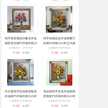
纯手绘玫瑰花印象花卉油
纯手绘精品花卉油画餐厅
画卧室挂画PS环保外框24
挂画PS外框24小时之内发
小时之内发货
货
A:外框尺寸：67*57CM
A:外框尺寸60*70CM
￥168
￥299
￥168
￥299
向日葵纯手绘油画花瓶花
高品质纯手绘花卉油画现
卉油画PS环保外框24小时
货现发PS环保外框24小时
之内发货
之内发货
A:外框尺寸58*68CM
A:外框尺寸62*72CM
￥168
￥299
￥168
￥299