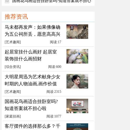
国画花鸟画适合挂卧室吗?知道答案就不担心
啦
推荐资讯
马未都再发声：如果佛像确
为五公祠所丢，愿意高高兴
兴送回
[
艺术趣闻
]
阅读:17
起居室挂什么画好 起居室
装饰挂什么画招财
[
综合资讯
]
阅读:600
大明星周迅为艺术献身少女
时期的人物油画,画作价值
累计千万元
[
艺术趣闻
]
阅读:2315
国画花鸟画适合挂卧室吗?
知道答案就不担心啦
[
家庭挂画
]
阅读:1077
客厅摆件的选择那么多？千