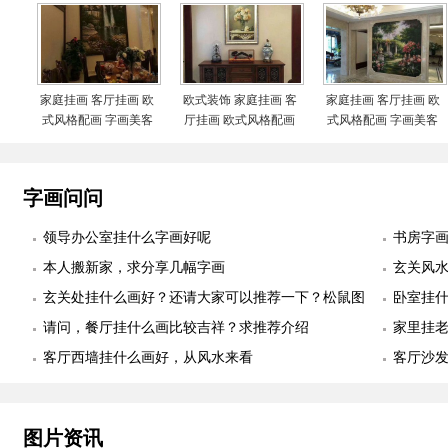
装实际图
家庭挂画 客厅挂画 欧
欧式装饰 家庭挂画 客
家庭挂画 客厅挂画 欧
式风格配画 字画美客
厅挂画 欧式风格配画
式风格配画 字画美客
户订制作品安装实际图
字画美客户订制作品安
户订制作品安装实际图
装实际图
字画问问
领导办公室挂什么字画好呢
书房字
本人搬新家，求分享几幅字画
玄关风
玄关处挂什么画好？还请大家可以推荐一下？松鼠图
卧室挂
适合么？
请问，餐厅挂什么画比较吉祥？求推荐介绍
幅
家里挂
客厅西墙挂什么画好，从风水来看
客厅沙
图片资讯