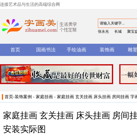
连接艺术品与生活的高端综合网
张永光
长城
聚宝
首页
国画书法
手绘油画
装饰画
雕
首页
-
装饰案例
-
家庭挂画
- 家庭挂画 玄关挂画 床头挂画 房间挂画 
家庭挂画 玄关挂画 床头挂画 房间
安装实际图