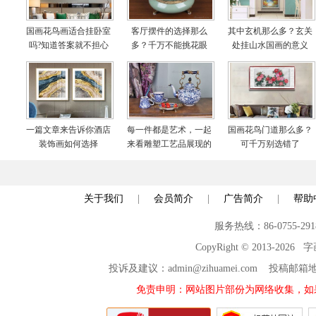
国画花鸟画适合挂卧室
客厅摆件的选择那么
其中玄机那么多？玄关
吗?知道答案就不担心
多？千万不能挑花眼
处挂山水国画的意义
啦
一篇文章来告诉你酒店
每一件都是艺术，一起
国画花鸟门道那么多？
装饰画如何选择
来看雕塑工艺品展现的
可千万别选错了
世界
关于我们
|
会员简介
|
广告简介
|
帮助
服务热线：86-0755-29
CopyRight © 2013-2026
投诉及建议：admin@zihuamei.com 投稿
免责申明：网站图片部份为网络收集，如