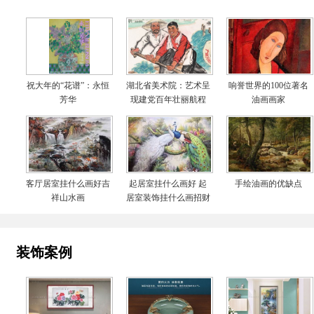
祝大年的“花谱”：永恒
湖北省美术院：艺术呈
响誉世界的100位著名
芳华
现建党百年壮丽航程
油画画家
客厅居室挂什么画好吉
起居室挂什么画好 起
手绘油画的优缺点
祥山水画
居室装饰挂什么画招财
装饰案例