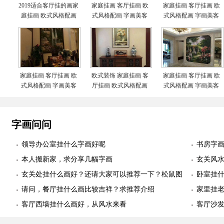
2019适合客厅挂的画家
家庭挂画 客厅挂画 欧
家庭挂画 客厅挂画 欧
庭挂画 欧式风格配画
式风格配画 字画美客
式风格配画 字画美客
字画美客户订制作品安
户订制作品安装实际图
户订制作品安装实际图
装实际图
家庭挂画 客厅挂画 欧
欧式装饰 家庭挂画 客
家庭挂画 客厅挂画 欧
式风格配画 字画美客
厅挂画 欧式风格配画
式风格配画 字画美客
户订制作品安装实际图
字画美客户订制作品安
户订制作品安装实际图
装实际图
字画问问
领导办公室挂什么字画好呢
书房字
本人搬新家，求分享几幅字画
玄关风
玄关处挂什么画好？还请大家可以推荐一下？松鼠图
卧室挂
适合么？
请问，餐厅挂什么画比较吉祥？求推荐介绍
幅
家里挂
客厅西墙挂什么画好，从风水来看
客厅沙