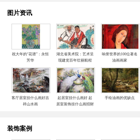
图片资讯
祝大年的“花谱”：永恒
湖北省美术院：艺术呈
响誉世界的100位著名
芳华
现建党百年壮丽航程
油画画家
客厅居室挂什么画好吉
起居室挂什么画好 起
手绘油画的优缺点
祥山水画
居室装饰挂什么画招财
装饰案例