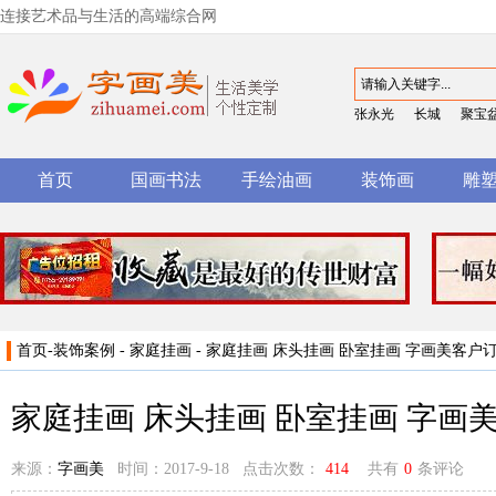
连接艺术品与生活的高端综合网
张永光
长城
聚宝
首页
国画书法
手绘油画
装饰画
雕
首页
-
装饰案例
-
家庭挂画
- 家庭挂画 床头挂画 卧室挂画 字画美客
家庭挂画 床头挂画 卧室挂画 字
来源：
字画美
时间：2017-9-18 点击次数：
414
共有
0
条评论