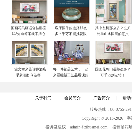
国画花鸟画适合挂卧室
客厅摆件的选择那么
其中玄机那么多？玄关
吗?知道答案就不担心
多？千万不能挑花眼
处挂山水国画的意义
啦
一篇文章来告诉你酒店
每一件都是艺术，一起
国画花鸟门道那么多？
装饰画如何选择
来看雕塑工艺品展现的
可千万别选错了
世界
关于我们
|
会员简介
|
广告简介
|
帮助
服务热线：86-0755-29
CopyRight © 2013-2026
投诉及建议：admin@zihuamei.com 投稿